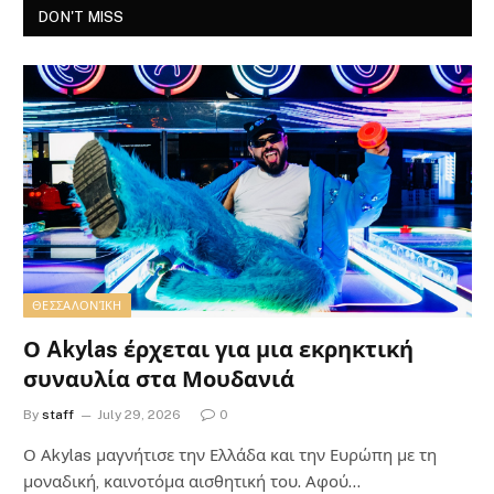
DON'T MISS
ΘΕΣΣΑΛΟΝΊΚΗ
Ο Akylas έρχεται για μια εκρηκτική
συναυλία στα Μουδανιά
By
staff
July 29, 2026
0
Ο Αkylas μαγνήτισε την Ελλάδα και την Ευρώπη με τη
μοναδική, καινοτόμα αισθητική του. Αφού…