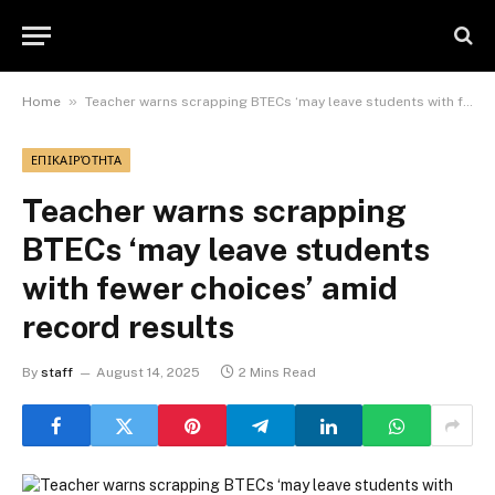
»
Home
Teacher warns scrapping BTECs ‘may leave students with fewer choices’ amid record results
ΕΠΙΚΑΙΡΌΤΗΤΑ
Teacher warns scrapping
BTECs ‘may leave students
with fewer choices’ amid
record results
By
staff
August 14, 2025
2 Mins Read