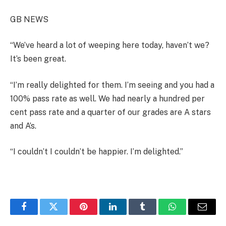
GB NEWS
“We’ve heard a lot of weeping here today, haven’t we?
It’s been great.
“I’m really delighted for them. I’m seeing and you had a
100% pass rate as well. We had nearly a hundred per
cent pass rate and a quarter of our grades are A stars
and A’s.
“I couldn’t I couldn’t be happier. I’m delighted.”
Facebook
Twitter
Pinterest
LinkedIn
Tumblr
WhatsApp
Email