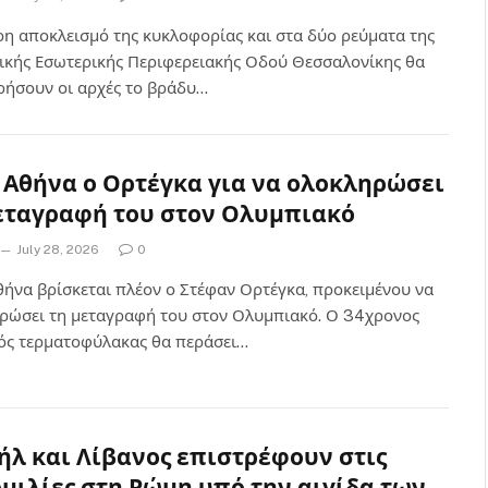
ρη αποκλεισμό της κυκλοφορίας και στα δύο ρεύματα της
ικής Εσωτερικής Περιφερειακής Οδού Θεσσαλονίκης θα
ήσουν οι αρχές το βράδυ…
 Αθήνα ο Ορτέγκα για να ολοκληρώσει
εταγραφή του στον Ολυμπιακό
July 28, 2026
0
θήνα βρίσκεται πλέον ο Στέφαν Ορτέγκα, προκειμένου να
ρώσει τη μεταγραφή του στον Ολυμπιακό. Ο 34χρονος
ός τερματοφύλακας θα περάσει…
ήλ και Λίβανος επιστρέφουν στις
μιλίες στη Ρώμη υπό την αιγίδα των