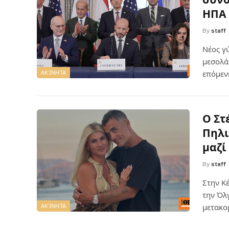
ΗΠΑ
By
staff
Νέος γ
μεσολά
ΑΚΊΝΗΤΑ
επόμεν
Ο Στ
Πηλι
μαζί
By
staff
Στην Κ
την Όλγ
ΑΚΊΝΗΤΑ
μετακο