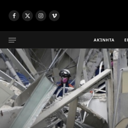
Facebook
X
Instagram
Vimeo
(Twitter)
ΑΚΊΝΗΤΑ
Ε