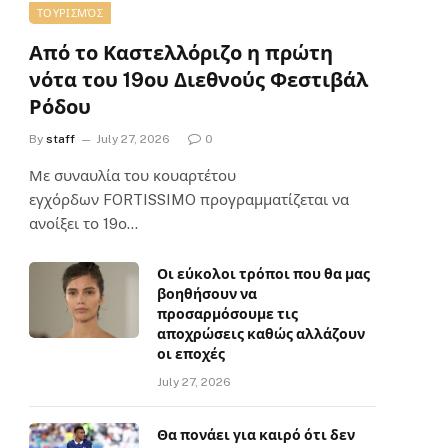
ΤΟΥΡΙΣΜΌΣ
Από το Καστελλόριζο η πρώτη
νότα του 19ου Διεθνούς Φεστιβάλ
Ρόδου
By
staff
July 27, 2026
0
Με συναυλία του κουαρτέτου
εγχόρδων FORTISSIMO προγραμματίζεται να
ανοίξει το 19ο…
Οι εύκολοι τρόποι που θα μας
βοηθήσουν να
προσαρμόσουμε τις
αποχρώσεις καθώς αλλάζουν
οι εποχές
July 27, 2026
Θα πονάει για καιρό ότι δεν