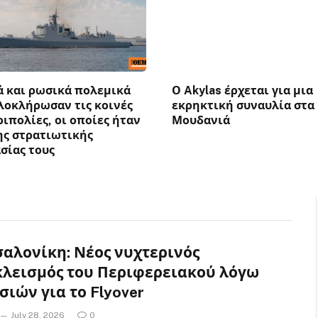
ά και ρωσικά πολεμικά
Ο Akylas έρχεται για μια
λοκλήρωσαν τις κοινές
εκρηκτική συναυλία στα
ριπολίες, οι οποίες ήταν
Μουδανιά
ης στρατιωτικής
σίας τους
αλονίκη: Νέος νυχτερινός
λεισμός του Περιφερειακού λόγω
σιών για το Flyover
July 28, 2026
0