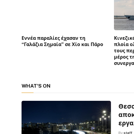
Εννέα παραλίες έχασαν τη
Κινεζικ
“Γαλάζια Σημαία” σε Χίο και Πάρο
πλοία ο
τους πε
μέρος τ
συνεργα
WHAT'S ON
Θεσσ
αποκ
εργα
By
staff