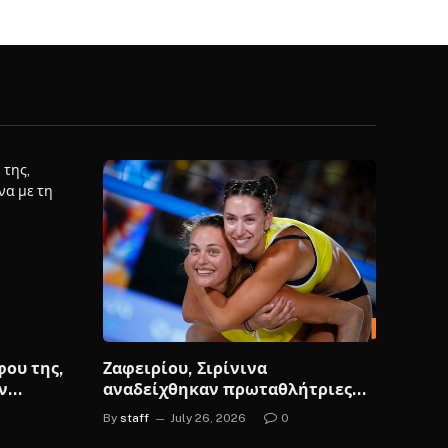
φου της,
Ζαφειρίου, Σιρίνινα
ν
αναδείχθηκαν πρωταθλήτριες
 της
Ελλάδας, δείτε βίντεο
By
staff
July 26, 2026
0