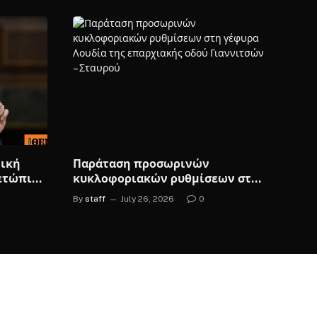
νική
Παράταση προσωρινών
μετώπιση
κυκλοφοριακών ρυθμίσεων στη
γέφυρα Λουδία της επαρχιακής
By
staff
July 26, 2026
0
οδού Γιαννιτσών – Σταυρού