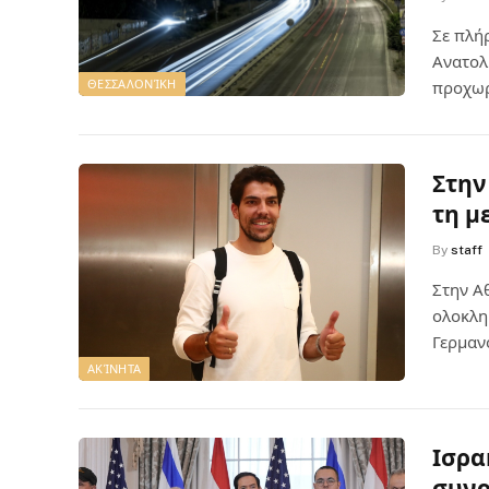
Σε πλή
Ανατολ
ΘΕΣΣΑΛΟΝΊΚΗ
προχωρ
Στην
τη μ
By
staff
Στην Α
ολοκλη
Γερμαν
ΑΚΊΝΗΤΑ
Ισρα
συνο