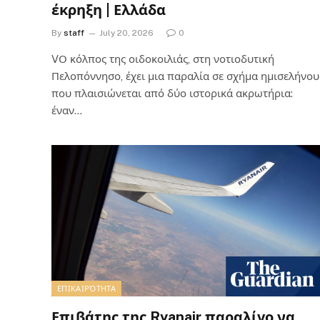
έκρηξη | Ελλάδα
By
staff
July 20, 2026
0
VΟ κόλπος της οιδοκοιλιάς, στη νοτιοδυτική
Πελοπόννησο, έχει μια παραλία σε σχήμα ημισελήνου
που πλαισιώνεται από δύο ιστορικά ακρωτήρια:
έναν…
ΕΠΙΚΑΙΡΌΤΗΤΑ
Επιβάτης της Ryanair παραλίγο να