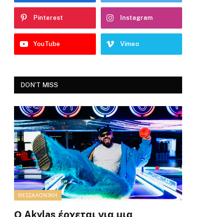
Pinterest
Instagram
YouTube
Vimeo
DON'T MISS
ΘΕΣΣΑΛΟΝΊΚΗ
Ο Akylas έρχεται για μια