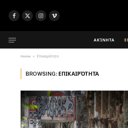
Facebook
X
Instagram
Vimeo
(Twitter)
ΑΚΊΝΗΤΑ
Ε
»
Home
Επικαιρότητα
BROWSING:
ΕΠΙΚΑΙΡΌΤΗΤΑ