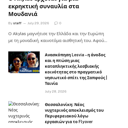
εκρηκτική συναυλία στα
Μουδανιά
By
staff
July 29, 2026
0
Ο Αkylas μαγνήτισε την Ελλάδα και την Ευρώπη
με τη μοναδική, καινοτόμα αισθητική του. Αφού…
Ανασκόπηση Lesvia – η άνοδος
και η πτώση μιας
καταπληκτικής λεσβιακής
κοινότητας στο πραγματικό
νησιωτικό σπίτι της Σαπφούς |
Ταινία
July 28, 2026
Θεσσαλονίκη: Νέος
νυχτερινός αποκλεισμός του
Περιφερειακού λόγω
εργασιών για το Flyover