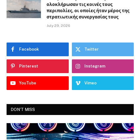
ολοκλήρωσαν τις κοινές τους
περιπολίες, οι οποίες ήταν μέρος της
στρατιωτικής συνεργασίας τους
July 29, 2026
Facebook
Twitter
Pinterest
Instagram
YouTube
Vimeo
DON'T MISS