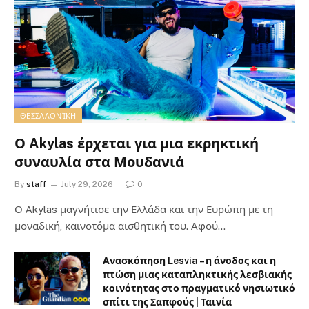
ΘΕΣΣΑΛΟΝΊΚΗ
Ο Akylas έρχεται για μια εκρηκτική
συναυλία στα Μουδανιά
By
staff
July 29, 2026
0
Ο Αkylas μαγνήτισε την Ελλάδα και την Ευρώπη με τη
μοναδική, καινοτόμα αισθητική του. Αφού…
Ανασκόπηση Lesvia – η άνοδος και η
πτώση μιας καταπληκτικής λεσβιακής
κοινότητας στο πραγματικό νησιωτικό
σπίτι της Σαπφούς | Ταινία