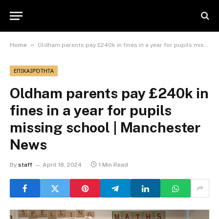
»
Home
Oldham parents pay £240k in fines in a year for pupils missing school | Manchester News
ΕΠΙΚΑΙΡΌΤΗΤΑ
Oldham parents pay £240k in
fines in a year for pupils
missing school | Manchester
News
By
staff
April 18, 2024
1 Min Read