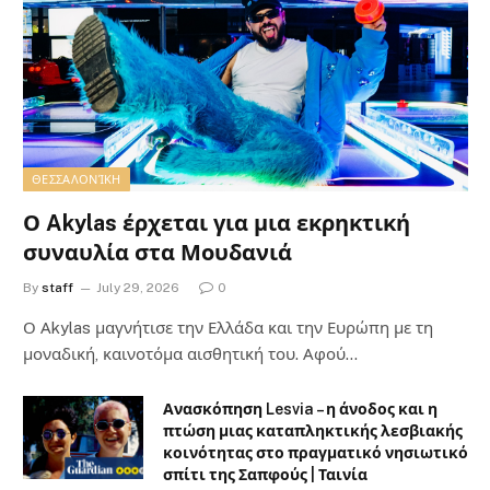
ΘΕΣΣΑΛΟΝΊΚΗ
Ο Akylas έρχεται για μια εκρηκτική
συναυλία στα Μουδανιά
By
staff
July 29, 2026
0
Ο Αkylas μαγνήτισε την Ελλάδα και την Ευρώπη με τη
μοναδική, καινοτόμα αισθητική του. Αφού…
Ανασκόπηση Lesvia – η άνοδος και η
πτώση μιας καταπληκτικής λεσβιακής
κοινότητας στο πραγματικό νησιωτικό
σπίτι της Σαπφούς | Ταινία