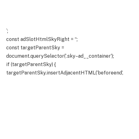
`;
const adSlotHtmlSkyRight = “;
const targetParentSky =
document.querySelector(‘.sky–ad__container’);
if (targetParentSky) {
targetParentSky.insertAdjacentHTML(‘beforeend’,
adSlotHtmlSkyLeft);
targetParentSky.insertAdjacentHTML(‘beforeend’,
adSlotHtmlSkyRight);
}
} else {
// console.log(“Inder 3 – skys not showing because user