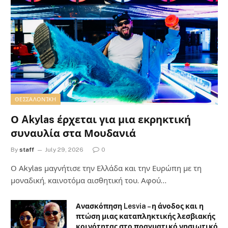
ΘΕΣΣΑΛΟΝΊΚΗ
Ο Akylas έρχεται για μια εκρηκτική
συναυλία στα Μουδανιά
By
staff
July 29, 2026
0
Ο Αkylas μαγνήτισε την Ελλάδα και την Ευρώπη με τη
μοναδική, καινοτόμα αισθητική του. Αφού…
Ανασκόπηση Lesvia – η άνοδος και η
πτώση μιας καταπληκτικής λεσβιακής
κοινότητας στο πραγματικό νησιωτικό