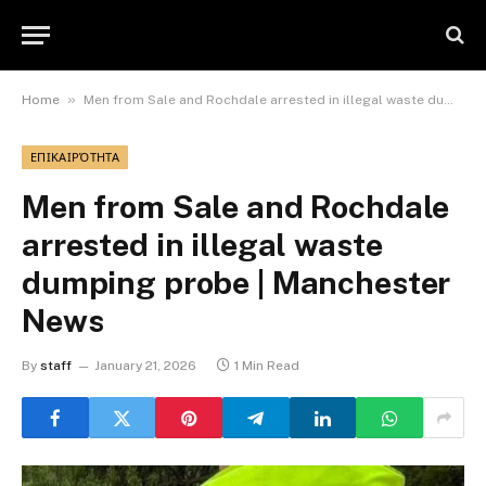
»
Home
Men from Sale and Rochdale arrested in illegal waste dumping probe | Manchester News
ΕΠΙΚΑΙΡΌΤΗΤΑ
Men from Sale and Rochdale
arrested in illegal waste
dumping probe | Manchester
News
By
staff
January 21, 2026
1 Min Read