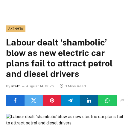
ΑΚΊΝΗΤΑ
Labour dealt ‘shambolic’
blow as new electric car
plans fail to attract petrol
and diesel drivers
By
staff
August 14, 2025
3 Mins Read