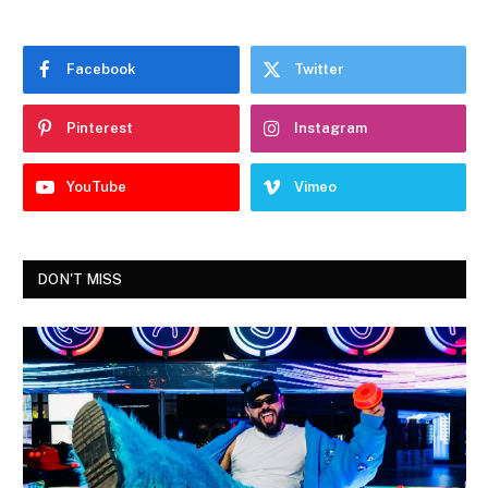
Facebook
Twitter
Pinterest
Instagram
YouTube
Vimeo
DON'T MISS