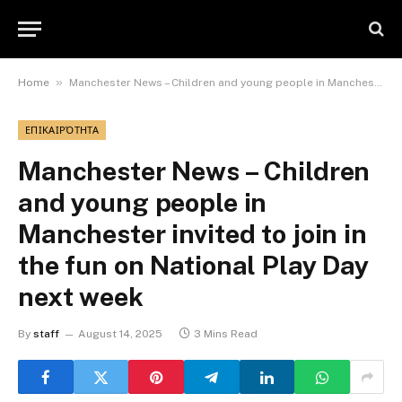
»
Home
Manchester News – Children and young people in Manchester invited to join in the fun on National Play Day next week
ΕΠΙΚΑΙΡΌΤΗΤΑ
Manchester News – Children
and young people in
Manchester invited to join in
the fun on National Play Day
next week
By
staff
August 14, 2025
3 Mins Read