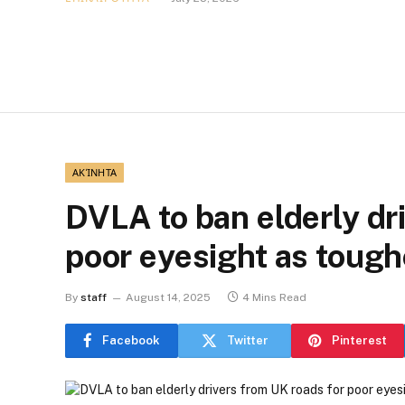
ΑΚΊΝΗΤΑ
DVLA to ban elderly dr
poor eyesight as tough
By
staff
August 14, 2025
4 Mins Read
Facebook
Twitter
Pinterest