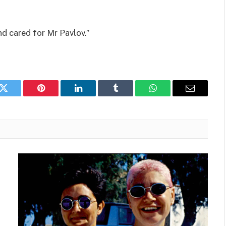
d cared for Mr Pavlov.”
k
Twitter
Pinterest
LinkedIn
Tumblr
WhatsApp
Email