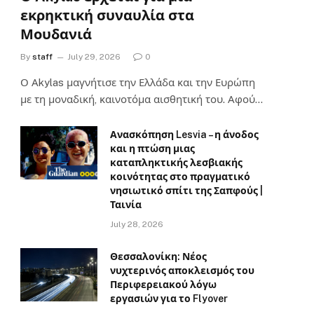
εκρηκτική συναυλία στα
Μουδανιά
By
staff
July 29, 2026
0
Ο Αkylas μαγνήτισε την Ελλάδα και την Ευρώπη
με τη μοναδική, καινοτόμα αισθητική του. Αφού…
Ανασκόπηση Lesvia – η άνοδος
και η πτώση μιας
καταπληκτικής λεσβιακής
κοινότητας στο πραγματικό
νησιωτικό σπίτι της Σαπφούς |
Ταινία
July 28, 2026
Θεσσαλονίκη: Νέος
νυχτερινός αποκλεισμός του
Περιφερειακού λόγω
εργασιών για το Flyover