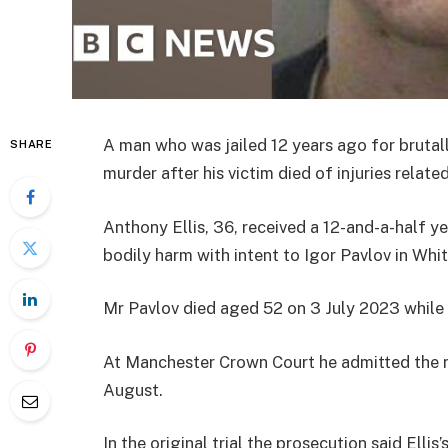
A man who was jailed 12 years ago for bruta
SHARE
murder after his victim died of injuries relate
Anthony Ellis, 36, received a 12-and-a-half y
bodily harm with intent to Igor Pavlov in Wh
Mr Pavlov died aged 52 on 3 July 2023 while El
At Manchester Crown Court he admitted the 
August.
In the original trial the prosecution said Elli