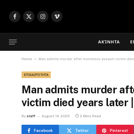
Facebook
X
Instagram
Vimeo
(Twitter)
ΑΚΊΝΗΤΑ
Ε
»
Home
Man admits murder after homeless assault victim died
ΕΠΙΚΑΙΡΌΤΗΤΑ
Man admits murder aft
victim died years late
By
staff
August 14, 2025
2 Mins Read
Facebook
Twitter
Pinterest