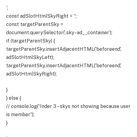
`;
const adSlotHtmlSkyRight = “;
const targetParentSky =
document.querySelector(‘.sky–ad__container’);
if (targetParentSky) {
targetParentSky.insertAdjacentHTML(‘beforeend’,
adSlotHtmlSkyLeft);
targetParentSky.insertAdjacentHTML(‘beforeend’,
adSlotHtmlSkyRight);
}
} else {
// console.log(“Inder 3 – skys not showing because user
is member”);
}