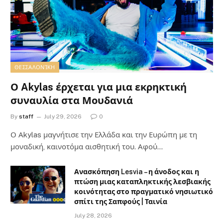
ΘΕΣΣΑΛΟΝΊΚΗ
Ο Akylas έρχεται για μια εκρηκτική
συναυλία στα Μουδανιά
By
staff
July 29, 2026
0
Ο Αkylas μαγνήτισε την Ελλάδα και την Ευρώπη με τη
μοναδική, καινοτόμα αισθητική του. Αφού…
Ανασκόπηση Lesvia – η άνοδος και η
πτώση μιας καταπληκτικής λεσβιακής
κοινότητας στο πραγματικό νησιωτικό
σπίτι της Σαπφούς | Ταινία
July 28, 2026