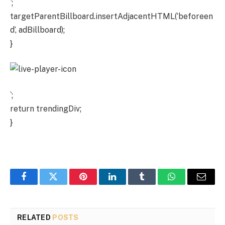
`;
targetParentBillboard.insertAdjacentHTML(‘beforeen
d’, adBillboard);
}
`;
return trendingDiv;
}
Facebook
Twitter
Pinterest
LinkedIn
Tumblr
WhatsApp
Email
RELATED
POSTS