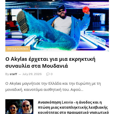
ΘΕΣΣΑΛΟΝΊΚΗ
Ο Akylas έρχεται για μια εκρηκτική
συναυλία στα Μουδανιά
By
staff
July 29, 2026
0
Ο Αkylas μαγνήτισε την Ελλάδα και την Ευρώπη με τη
μοναδική, καινοτόμα αισθητική του. Αφού…
Ανασκόπηση Lesvia – η άνοδος και η
πτώση μιας καταπληκτικής λεσβιακής
κοινότητας στο πραγματικό νησιωτικό