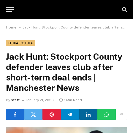
»
Home
Jack Hunt: Stockport County defender leaves club after short-term deal ends | Manchester News
ΕΠΙΚΑΙΡΌΤΗΤΑ
Jack Hunt: Stockport County
defender leaves club after
short-term deal ends |
Manchester News
By
staff
January 21, 2026
1 Min Read