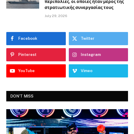
περιπολίες, οι οποίες ήταν μέρος της
στρατιωτικής συνεργασίας τους
July 29, 2026
Facebook
Twitter
Pinterest
Instagram
YouTube
Vimeo
DON'T MISS