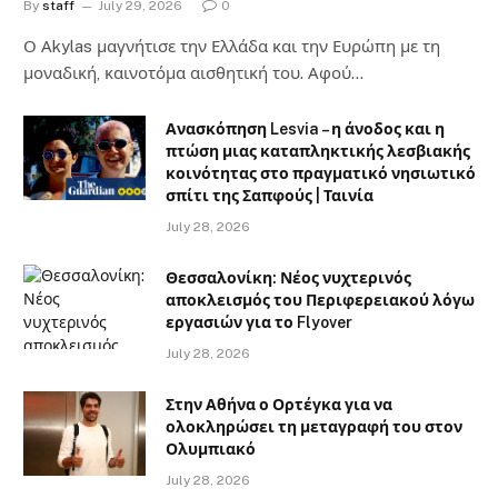
By
staff
July 29, 2026
0
Ο Αkylas μαγνήτισε την Ελλάδα και την Ευρώπη με τη
μοναδική, καινοτόμα αισθητική του. Αφού…
Ανασκόπηση Lesvia – η άνοδος και η
πτώση μιας καταπληκτικής λεσβιακής
κοινότητας στο πραγματικό νησιωτικό
σπίτι της Σαπφούς | Ταινία
July 28, 2026
Θεσσαλονίκη: Νέος νυχτερινός
αποκλεισμός του Περιφερειακού λόγω
εργασιών για το Flyover
July 28, 2026
Στην Αθήνα ο Ορτέγκα για να
ολοκληρώσει τη μεταγραφή του στον
Ολυμπιακό
July 28, 2026