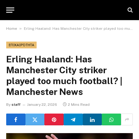
»
Home
Erling Haaland: Has Manchester City striker played too much football? | Manchester News
ΕΠΙΚΑΙΡΌΤΗΤΑ
Erling Haaland: Has
Manchester City striker
played too much football? |
Manchester News
By
staff
January 22, 2026
2 Mins Read