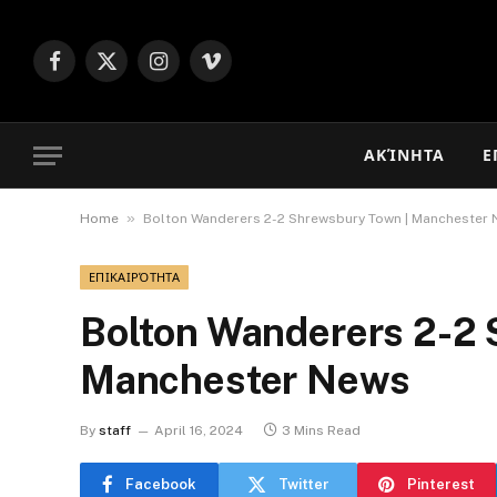
Facebook
X
Instagram
Vimeo
(Twitter)
ΑΚΊΝΗΤΑ
Ε
»
Home
Bolton Wanderers 2-2 Shrewsbury Town | Manchester
ΕΠΙΚΑΙΡΌΤΗΤΑ
Bolton Wanderers 2-2 
Manchester News
By
staff
April 16, 2024
3 Mins Read
Facebook
Twitter
Pinterest