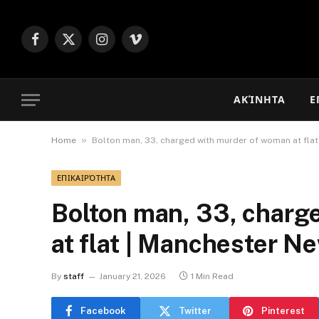
Facebook
X
Instagram
Vimeo
(Twitter)
ΑΚΊΝΗΤΑ
Ε
»
Home
Bolton man, 33, charged with murder of woman at fla
ΕΠΙΚΑΙΡΌΤΗΤΑ
Bolton man, 33, charg
at flat | Manchester N
By
staff
January 21, 2026
1 Min Read
Facebook
Twitter
Pinterest