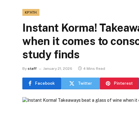
ΚΡΉΤΗ
Instant Korma! Takeawa
when it comes to consol
study finds
By
staff
January 21, 2026
4 Mins Read
Facebook
Twitter
Pinterest