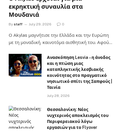
εκρηκτική συναυλία στα
Μουδανιά
By
staff
July 29, 2026
0
Ο Αkylas μαγνήτισε την Ελλάδα και την Ευρώπη
με τη μοναδική, καινοτόμα αισθητική του. Αφού…
Ανασκόπηση Lesvia – η άνοδος
και η πτώση μιας
καταπληκτικής λεσβιακής
κοινότητας στο πραγματικό
νησιωτικό σπίτι της Σαπφούς |
Ταινία
July 28, 2026
Θεσσαλονίκη: Νέος
νυχτερινός αποκλεισμός του
Περιφερειακού λόγω
εργασιών για το Flyover