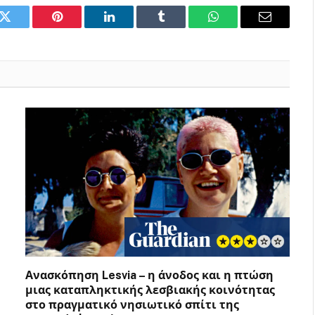
k
Twitter
Pinterest
LinkedIn
Tumblr
WhatsApp
Email
Ανασκόπηση Lesvia – η άνοδος και η πτώση
μιας καταπληκτικής λεσβιακής κοινότητας
στο πραγματικό νησιωτικό σπίτι της