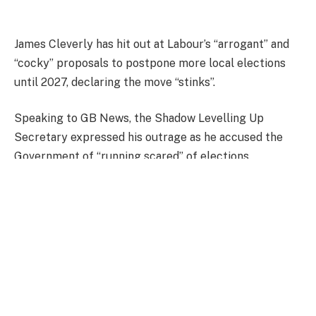
James Cleverly has hit out at Labour’s “arrogant” and
“cocky” proposals to postpone more local elections
until 2027, declaring the move “stinks”.
Speaking to GB News, the Shadow Levelling Up
Secretary expressed his outrage as he accused the
Government of “running scared” of elections.
FULL STORY HERE.
Facebook
Twitter
Pinterest
LinkedIn
Tumblr
WhatsApp
Email