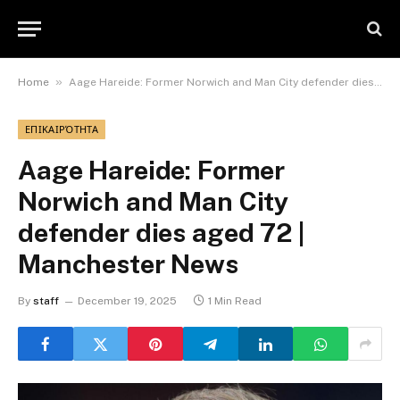
»
Home
Aage Hareide: Former Norwich and Man City defender dies aged 72 | Manchester News
ΕΠΙΚΑΙΡΌΤΗΤΑ
Aage Hareide: Former
Norwich and Man City
defender dies aged 72 |
Manchester News
By
staff
December 19, 2025
1 Min Read