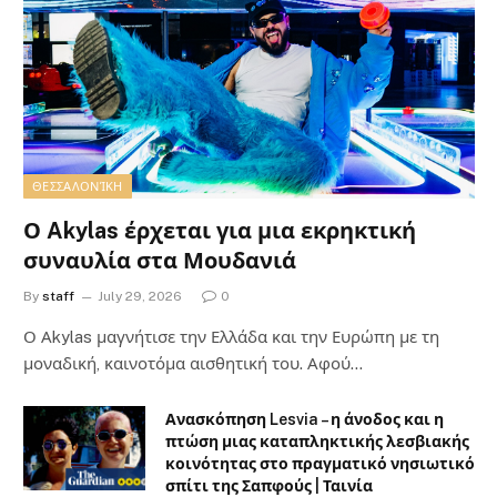
ΘΕΣΣΑΛΟΝΊΚΗ
Ο Akylas έρχεται για μια εκρηκτική
συναυλία στα Μουδανιά
By
staff
July 29, 2026
0
Ο Αkylas μαγνήτισε την Ελλάδα και την Ευρώπη με τη
μοναδική, καινοτόμα αισθητική του. Αφού…
Ανασκόπηση Lesvia – η άνοδος και η
πτώση μιας καταπληκτικής λεσβιακής
κοινότητας στο πραγματικό νησιωτικό
σπίτι της Σαπφούς | Ταινία