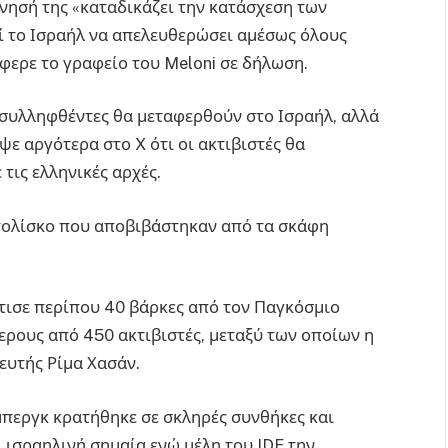
νησή της «καταδικάζει την κατάσχεση των
εί το Ισραήλ να απελευθερώσει αμέσως όλους
φερε το γραφείο του Meloni σε δήλωση.
οι συλληφθέντες θα μεταφερθούν στο Ισραήλ, αλλά
ε αργότερα στο X ότι οι ακτιβιστές θα
τις ελληνικές αρχές.
στολίσκο που αποβιβάστηκαν από τα σκάφη
τισε περίπου 40 βάρκες από τον Παγκόσμιο
ρους από 450 ακτιβιστές, μεταξύ των οποίων η
ευτής Ρίμα Χασάν.
περγκ κρατήθηκε σε σκληρές συνθήκες και
 ισραηλινή σημαία ενώ μέλη του IDF την