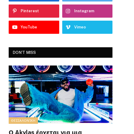
Pinterest
Instagram
YouTube
Vimeo
DON'T MISS
ΘΕΣΣΑΛΟΝΊΚΗ
Ο Akylas έρχεται για μια