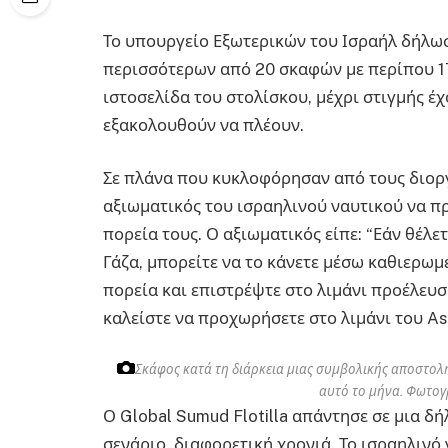
Το υπουργείο Εξωτερικών του Ισραήλ δήλωσε
περισσότερων από 20 σκαφών με περίπου 175
ιστοσελίδα του στολίσκου, μέχρι στιγμής έ
εξακολουθούν να πλέουν.
Σε πλάνα που κυκλοφόρησαν από τους διοργ
αξιωματικός του ισραηλινού ναυτικού να πρ
πορεία τους. Ο αξιωματικός είπε: “Εάν θέλ
Γάζα, μπορείτε να το κάνετε μέσω καθιερω
πορεία και επιστρέψτε στο λιμάνι προέλευσ
καλείστε να προχωρήσετε στο λιμάνι του As
Σκάφος κατά τη διάρκεια μιας συμβολικής αποστο
αυτό το μήνα.
Φωτογρ
Ο Global Sumud Flotilla απάντησε σε μια δ
σενάριο, διαφορετική χρονιά. Το ισραηλινό