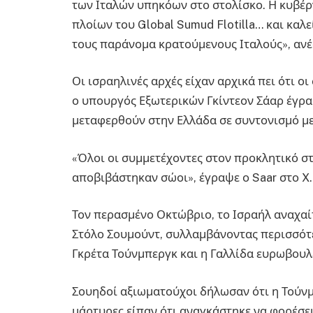
των Ιταλών υπηκόων στο στολίσκο. Η κυβέρ
πλοίων του Global Sumud Flotilla… και καλ
τους παράνομα κρατούμενους Ιταλούς», ανέ
Οι ισραηλινές αρχές είχαν αρχικά πει ότι 
ο υπουργός Εξωτερικών Γκίντεον Σάαρ έγραψ
μεταφερθούν στην Ελλάδα σε συντονισμό με 
«Όλοι οι συμμετέχοντες στον προκλητικό 
αποβιβάστηκαν σώοι», έγραψε ο Saar στο X.
Τον περασμένο Οκτώβριο, το Ισραήλ αναχαί
Στόλο Σουμούντ, συλλαμβάνοντας περισσότε
Γκρέτα Τούνμπεργκ και η Γαλλίδα ευρωβουλ
Σουηδοί αξιωματούχοι δήλωσαν ότι η Τούνμ
μάρτυρες είπαν ότι αναγκάστηκε να φορέσει