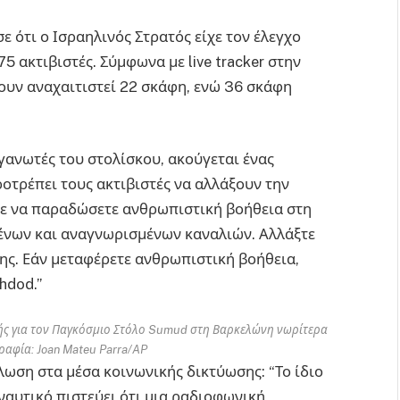
 ότι ο Ισραηλινός Στρατός είχε τον έλεγχο
 ακτιβιστές. Σύμφωνα με live tracker στην
χουν αναχαιτιστεί 22 σκάφη, ενώ 36 σκάφη
ανωτές του στολίσκου, ακούγεται ένας
οτρέπει τους ακτιβιστές να αλλάξουν την
ετε να παραδώσετε ανθρωπιστική βοήθεια στη
μένων και αναγνωρισμένων καναλιών. Αλλάξτε
ης. Εάν μεταφέρετε ανθρωπιστική βοήθεια,
hdod.”
λής για τον Παγκόσμιο Στόλο Sumud στη Βαρκελώνη νωρίτερα
αφία: Joan Mateu Parra/AP
ήλωση στα μέσα κοινωνικής δικτύωσης: “Το ίδιο
 ναυτικό πιστεύει ότι μια ραδιοφωνική