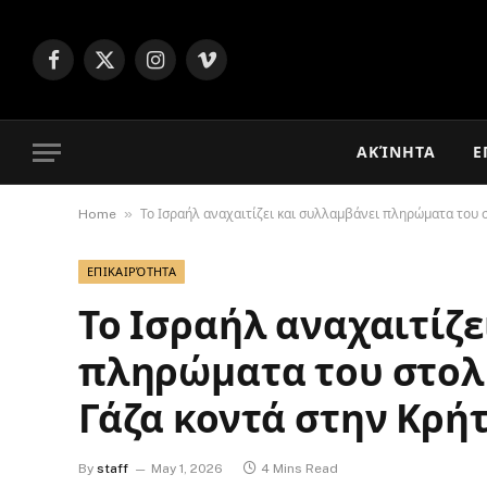
Facebook
X
Instagram
Vimeo
(Twitter)
ΑΚΊΝΗΤΑ
Ε
»
Home
Το Ισραήλ αναχαιτίζει και συλλαμβάνει πληρώματα του σ
ΕΠΙΚΑΙΡΌΤΗΤΑ
Το Ισραήλ αναχαιτίζε
πληρώματα του στολ
Γάζα κοντά στην Κρήτ
By
staff
May 1, 2026
4 Mins Read