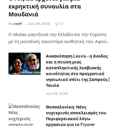
εκρηκτική συναυλία στα
Μουδανιά
By
staff
July 29, 2026
0
Ο Αkylas μαγνήτισε την Ελλάδα και την Ευρώπη
με τη μοναδική, καινοτόμα αισθητική του. Αφού…
Ανασκόπηση Lesvia – η άνοδος
και η πτώση μιας
καταπληκτικής λεσβιακής
κοινότητας στο πραγματικό
νησιωτικό σπίτι της Σαπφούς |
Ταινία
July 28, 2026
Θεσσαλονίκη: Νέος
νυχτερινός αποκλεισμός του
Περιφερειακού λόγω
εργασιών για το Flyover