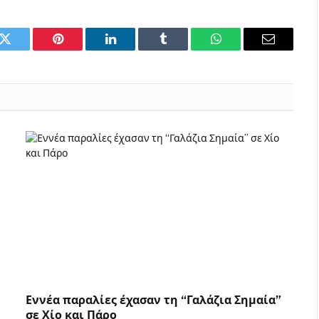
k
Twitter
Pinterest
LinkedIn
Tumblr
WhatsApp
Email
Εννέα παραλίες έχασαν τη “Γαλάζια Σημαία”
σε Χίο και Πάρο