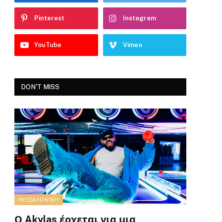
Pinterest
Instagram
YouTube
Vimeo
DON'T MISS
ΘΕΣΣΑΛΟΝΊΚΗ
Ο Akylas έρχεται για μια