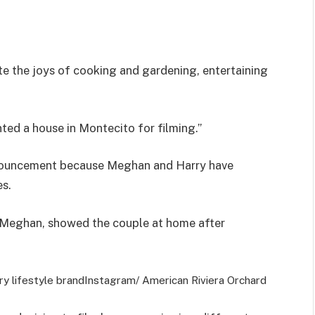
ate the joys of cooking and gardening, entertaining
nted a house in Montecito for filming.”
nnouncement because Meghan and Harry have
es.
& Meghan, showed the couple at home after
y lifestyle brand
Instagram/ American Riviera Orchard