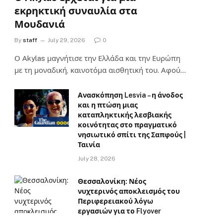
εκρηκτική συναυλία στα
Μουδανιά
By
staff
July 29, 2026
0
Ο Αkylas μαγνήτισε την Ελλάδα και την Ευρώπη
με τη μοναδική, καινοτόμα αισθητική του. Αφού…
Ανασκόπηση Lesvia – η άνοδος
και η πτώση μιας
καταπληκτικής λεσβιακής
κοινότητας στο πραγματικό
νησιωτικό σπίτι της Σαπφούς |
Ταινία
July 28, 2026
Θεσσαλονίκη: Νέος
νυχτερινός αποκλεισμός του
Περιφερειακού λόγω
εργασιών για το Flyover