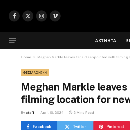
Facebook
X
Instagram
Vimeo
(Twitter)
ΑΚΊΝΗΤΑ
Ε
»
Home
Meghan Markle leaves fans disappointed with filming 
ΘΕΣΣΑΛΟΝΊΚΗ
Meghan Markle leaves 
filming location for n
By
staff
April 16, 2024
2 Mins Read
Facebook
Twitter
Pinterest