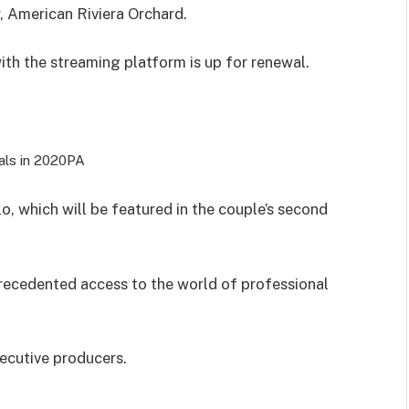
, American Riviera Orchard.
with the streaming platform is up for renewal.
ls in 2020
PA
o, which will be featured in the couple’s second
nprecedented access to the world of professional
ecutive producers.