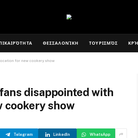
ΠΙΚΑΙΡΌΤΗΤΑ
ΘΕΣΣΑΛΟΝΊΚΗ
ΤΟΥΡΙΣΜΌΣ
ΚΡ
location for new cookery show
fans disappointed with
ew cookery show
Telegram
LinkedIn
WhatsApp