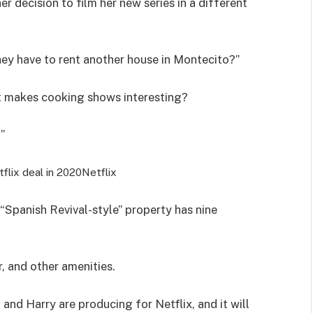
r decision to film her new series in a different
ey have to rent another house in Montecito?”
hat makes cooking shows interesting?
”
flix deal in 2020
Netflix
“Spanish Revival-style” property has nine
r, and other amenities.
nd Harry are producing for Netflix, and it will