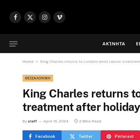
Facebook
X
Instagram
Vimeo
(Twitter)
ΑΚΊΝΗΤΑ
Ε
»
Home
King Charles returns to London amid cancer treatment
ΘΕΣΣΑΛΟΝΊΚΗ
King Charles returns t
treatment after holida
By
staff
April 16, 2024
2 Mins Read
Facebook
Twitter
Pinterest