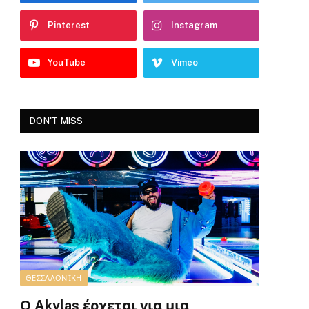
Pinterest
Instagram
YouTube
Vimeo
DON'T MISS
ΘΕΣΣΑΛΟΝΊΚΗ
Ο Akylas έρχεται για μια