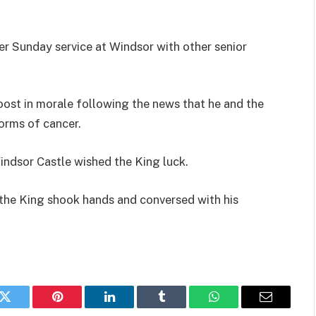
er Sunday service at Windsor with other senior
oost in morale following the news that he and the
orms of cancer.
ndsor Castle wished the King luck.
 the King shook hands and conversed with his
k
Twitter
Pinterest
LinkedIn
Tumblr
WhatsApp
Email