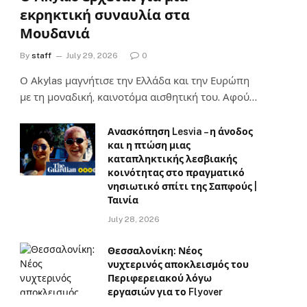
εκρηκτική συναυλία στα
Μουδανιά
By
staff
July 29, 2026
0
Ο Αkylas μαγνήτισε την Ελλάδα και την Ευρώπη
με τη μοναδική, καινοτόμα αισθητική του. Αφού…
Ανασκόπηση Lesvia – η άνοδος
και η πτώση μιας
καταπληκτικής λεσβιακής
κοινότητας στο πραγματικό
νησιωτικό σπίτι της Σαπφούς |
Ταινία
July 28, 2026
Θεσσαλονίκη: Νέος
νυχτερινός αποκλεισμός του
Περιφερειακού λόγω
εργασιών για το Flyover