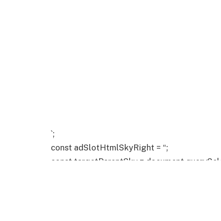
`;
const adSlotHtmlSkyRight = “;
const targetParentSky = document.querySelec
if (targetParentSky) {
targetParentSky.insertAdjacentHTML(‘befor
targetParentSky.insertAdjacentHTML(‘befor