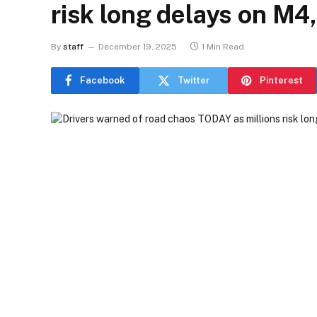
risk long delays on M
By
staff
December 19, 2025
1 Min Read
Facebook
Twitter
Pinterest