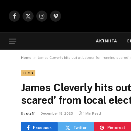
Facebook
X
Instagram
Vimeo
(Twitter)
ΑΚΊΝΗΤΑ
Ε
»
Home
James Cleverly hits out at Labour for ‘running scared’
BLOG
James Cleverly hits out
scared’ from local elec
By
staff
December 19, 2025
1 Min Read
Facebook
Twitter
Pinterest