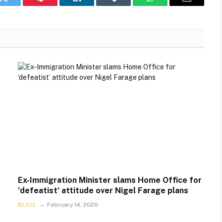
k
Twitter
Pinterest
LinkedIn
Tumblr
WhatsApp
Email
Ex-Immigration Minister slams Home Office for
‘defeatist’ attitude over Nigel Farage plans
BLOG
February 14, 2026