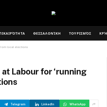
ΠΙΚΑΙΡΌΤΗΤΑ
ΘΕΣΣΑΛΟΝΊΚΗ
ΤΟΥΡΙΣΜΌΣ
ΚΡ
 from local elections
 at Labour for ‘running
tions
Telegram
LinkedIn
WhatsApp