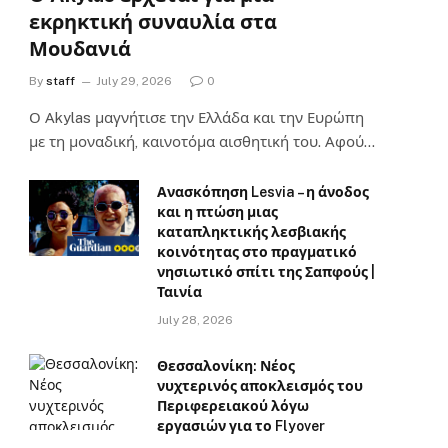
εκρηκτική συναυλία στα
Μουδανιά
By
staff
July 29, 2026
0
Ο Αkylas μαγνήτισε την Ελλάδα και την Ευρώπη
με τη μοναδική, καινοτόμα αισθητική του. Αφού…
Ανασκόπηση Lesvia – η άνοδος
και η πτώση μιας
καταπληκτικής λεσβιακής
κοινότητας στο πραγματικό
νησιωτικό σπίτι της Σαπφούς |
Ταινία
July 28, 2026
Θεσσαλονίκη: Νέος
νυχτερινός αποκλεισμός του
Περιφερειακού λόγω
εργασιών για το Flyover