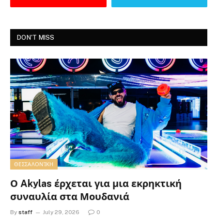
DON'T MISS
ΘΕΣΣΑΛΟΝΊΚΗ
Ο Akylas έρχεται για μια εκρηκτική
συναυλία στα Μουδανιά
By
staff
July 29, 2026
0