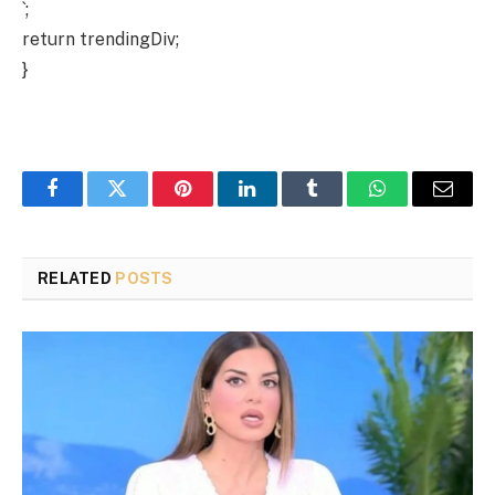
`;
return trendingDiv;
}
Facebook
Twitter
Pinterest
LinkedIn
Tumblr
WhatsApp
Email
RELATED
POSTS