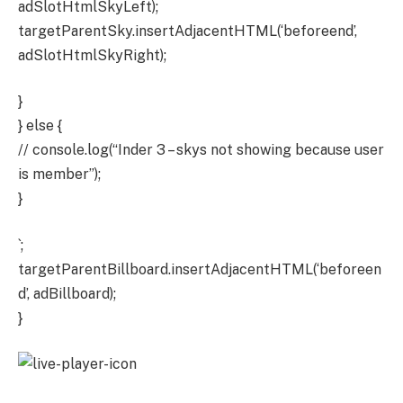
adSlotHtmlSkyLeft);
targetParentSky.insertAdjacentHTML(‘beforeend’,
adSlotHtmlSkyRight);
}
} else {
// console.log(“Inder 3 – skys not showing because user
is member”);
}
`;
targetParentBillboard.insertAdjacentHTML(‘beforeen
d’, adBillboard);
}