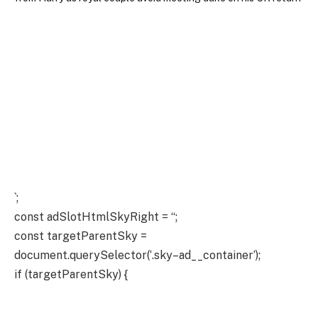
`;
const adSlotHtmlSkyRight = “;
const targetParentSky =
document.querySelector(‘.sky–ad__container’);
if (targetParentSky) {
targetParentSky.insertAdjacentHTML(‘beforeend’,
adSlotHtmlSkyLeft);