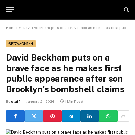
»
Home
David Beckham puts on a brave face as he makes first public appearance after son Brooklyn’s bombshell claims
ΘΕΣΣΑΛΟΝΊΚΗ
David Beckham puts on a
brave face as he makes first
public appearance after son
Brooklyn’s bombshell claims
By
staff
January 21, 2026
1 Min Read