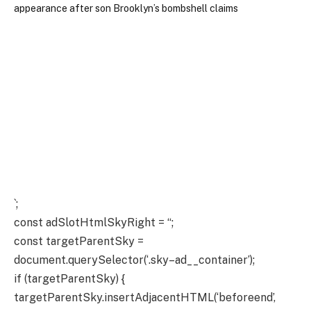
`;
const adSlotHtmlSkyRight = “;
const targetParentSky =
document.querySelector(‘.sky–ad__container’);
if (targetParentSky) {
targetParentSky.insertAdjacentHTML(‘beforeend’,