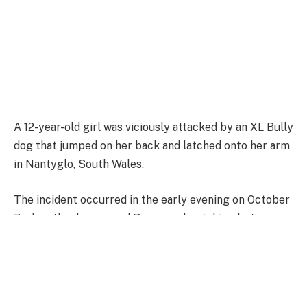
A 12-year-old girl was viciously attacked by an XL Bully
dog that jumped on her back and latched onto her arm
in Nantyglo, South Wales.
The incident occurred in the early evening on October
7 when the dog, named Rocco and weighing between
seven and eight stone, ran at high speed towards the
victim.
The girl described hearing shouting behind her before