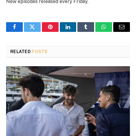
New episodes released every Friday.
Facebook
Twitter
Pinterest
LinkedIn
Tumblr
WhatsApp
Email
RELATED
POSTS