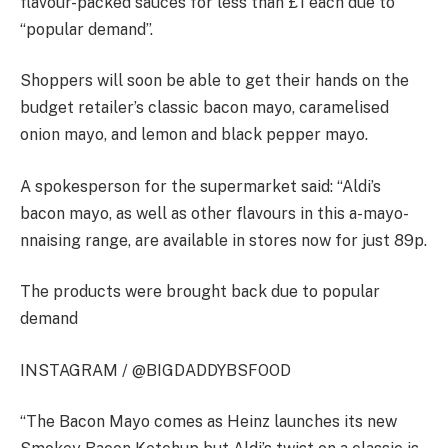
flavour-packed sauces for less than £1 each due to
“popular demand”.
Shoppers will soon be able to get their hands on the
budget retailer’s classic bacon mayo, caramelised
onion mayo, and lemon and black pepper mayo.
A spokesperson for the supermarket said: “Aldi’s
bacon mayo, as well as other flavours in this a-mayo-
nnaising range, are available in stores now for just 89p.
The products were brought back due to popular
demand
INSTAGRAM / @BIGDADDYBSFOOD
“The Bacon Mayo comes as Heinz launches its new