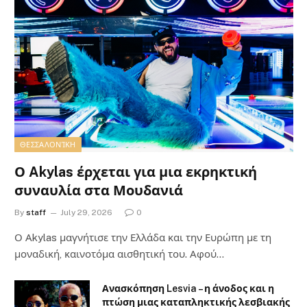
ΘΕΣΣΑΛΟΝΊΚΗ
Ο Akylas έρχεται για μια εκρηκτική
συναυλία στα Μουδανιά
By
staff
July 29, 2026
0
Ο Αkylas μαγνήτισε την Ελλάδα και την Ευρώπη με τη
μοναδική, καινοτόμα αισθητική του. Αφού…
Ανασκόπηση Lesvia – η άνοδος και η
πτώση μιας καταπληκτικής λεσβιακής