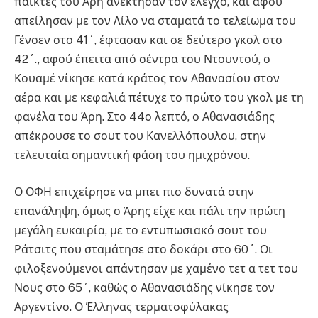
παίκτες του Άρη ανέκτησαν τον έλεγχο, και αφού
απείλησαν με τον Λίλο να σταματά το τελείωμα του
Γένσεν στο 41΄, έφτασαν και σε δεύτερο γκολ στο
42΄., αφού έπειτα από σέντρα του Ντουντού, ο
Κουαμέ νίκησε κατά κράτος τον Αθανασίου στον
αέρα και με κεφαλιά πέτυχε το πρώτο του γκολ με τη
φανέλα του Άρη. Στο 44ο λεπτό, ο Αθανασιάδης
απέκρουσε το σουτ του Κανελλόπουλου, στην
τελευταία σημαντική φάση του ημιχρόνου.
Ο ΟΦΗ επιχείρησε να μπει πιο δυνατά στην
επανάληψη, όμως ο Άρης είχε και πάλι την πρώτη
μεγάλη ευκαιρία, με το εντυπωσιακό σουτ του
Ράτσιτς που σταμάτησε στο δοκάρι στο 60΄. Οι
φιλοξενούμενοι απάντησαν με χαμένο τετ α τετ του
Νους στο 65΄, καθώς ο Αθανασιάδης νίκησε τον
Αργεντίνο. Ο Έλληνας τερματοφύλακας