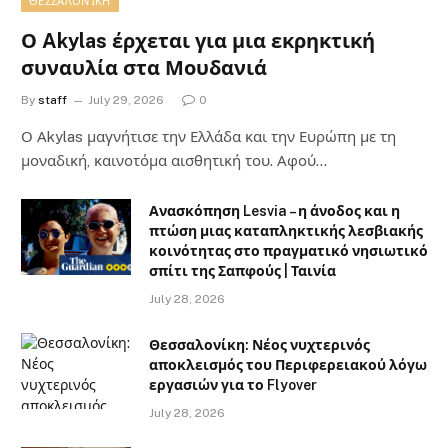
ΘΕΣΣΑΛΟΝΊΚΗ
Ο Akylas έρχεται για μια εκρηκτική
συναυλία στα Μουδανιά
By
staff
July 29, 2026
0
Ο Αkylas μαγνήτισε την Ελλάδα και την Ευρώπη με τη
μοναδική, καινοτόμα αισθητική του. Αφού…
Ανασκόπηση Lesvia – η άνοδος και η
πτώση μιας καταπληκτικής λεσβιακής
κοινότητας στο πραγματικό νησιωτικό
σπίτι της Σαπφούς | Ταινία
July 28, 2026
Θεσσαλονίκη: Νέος νυχτερινός
αποκλεισμός του Περιφερειακού λόγω
εργασιών για το Flyover
July 28, 2026