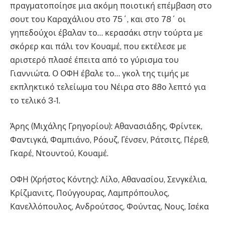
πραγματοποίησε μια ακόμη ποιοτική επέμβαση στο
σουτ του Καραχάλιου στο 75΄, και στο 78΄ οι
γηπεδούχοι έβαλαν το… κερασάκι στην τούρτα με
σκόρερ και πάλι τον Κουαμέ, που εκτέλεσε με
αριστερό πλασέ έπειτα από το γύρισμα του
Γιαννιώτα. Ο ΟΦΗ έβαλε το… γκολ της τιμής με
εκπληκτικό τελείωμα του Νέιρα στο 88ο λεπτό για
το τελικό 3-1.
Άρης (Μιχάλης Γρηγορίου): Αθανασιάδης, Φρίντεκ,
Φαντιγκά, Φαμπιάνο, Ρόουζ, Γένσεν, Ράτσιτς, Πέρεθ,
Γκαρέ, Ντουντού, Κουαμέ.
ΟΦΗ (Χρήστος Κόντης): Λίλο, Αθανασίου, Σενγκέλια,
Κρίζμανιτς, Πούγγουρας, Λαμπρόπουλος,
Κανελλόπουλος, Ανδρούτσος, Φούντας, Νους, Ισέκα