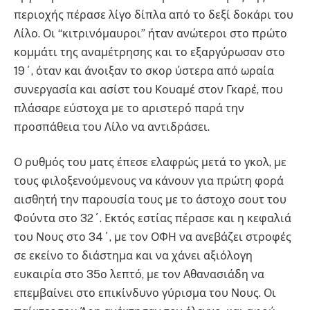
περιοχής πέρασε λίγο δίπλα από το δεξί δοκάρι του
Λίλο. Οι “κιτρινόμαυροι” ήταν ανώτεροι στο πρώτο
κομμάτι της αναμέτρησης και το εξαργύρωσαν στο
19΄, όταν και άνοιξαν το σκορ ύστερα από ωραία
συνεργασία και ασίστ του Κουαμέ στον Γκαρέ, που
πλάσαρε εύστοχα με το αριστερό παρά την
προσπάθεια του Λίλο να αντιδράσει.
Ο ρυθμός του ματς έπεσε ελαφρώς μετά το γκολ, με
τους φιλοξενούμενους να κάνουν για πρώτη φορά
αισθητή την παρουσία τους με το άστοχο σουτ του
Φούντα στο 32΄. Εκτός εστίας πέρασε και η κεφαλιά
του Νους στο 34΄, με τον ΟΦΗ να ανεβάζει στροφές
σε εκείνο το διάστημα και να χάνει αξιόλογη
ευκαιρία στο 35ο λεπτό, με τον Αθανασιάδη να
επεμβαίνει στο επικίνδυνο γύρισμα του Νους. Οι