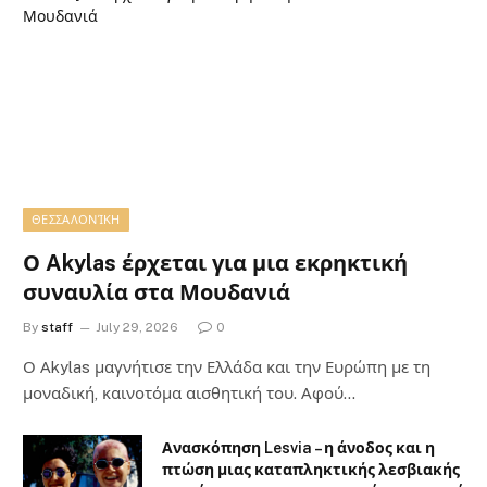
ΘΕΣΣΑΛΟΝΊΚΗ
Ο Akylas έρχεται για μια εκρηκτική
συναυλία στα Μουδανιά
By
staff
July 29, 2026
0
Ο Αkylas μαγνήτισε την Ελλάδα και την Ευρώπη με τη
μοναδική, καινοτόμα αισθητική του. Αφού…
Ανασκόπηση Lesvia – η άνοδος και η
πτώση μιας καταπληκτικής λεσβιακής