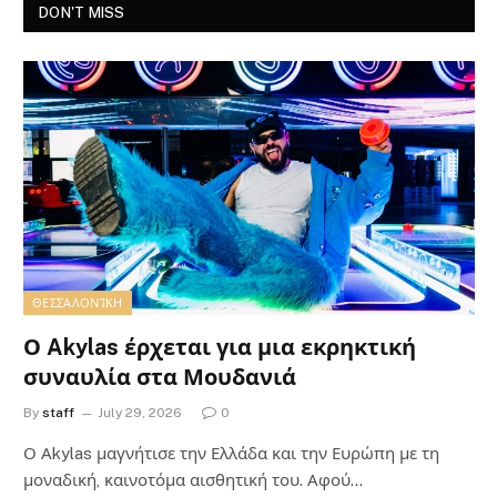
DON'T MISS
ΘΕΣΣΑΛΟΝΊΚΗ
Ο Akylas έρχεται για μια εκρηκτική
συναυλία στα Μουδανιά
By
staff
July 29, 2026
0
Ο Αkylas μαγνήτισε την Ελλάδα και την Ευρώπη με τη
μοναδική, καινοτόμα αισθητική του. Αφού…