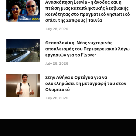
Ανασκόπηση Lesvia – η άνοδος και η
πτώση μιας καταπληκτικής λεσβιακής
κοινότητας στο πραγματικό νησιωτικό
σπίτι της Σαπφούς | Ταινία
July 28, 2026
Θεσσαλονίκη: Νέος νυχτερινός
αποκλεισμός του Περιφερειακού λόγω
εργασιών για το Flyover
July 28, 2026
Στην Αθήνα ο Ορτέγκα για να
ολοκληρώσει τη μεταγραφή του στον
Ολυμπιακό
July 28, 2026