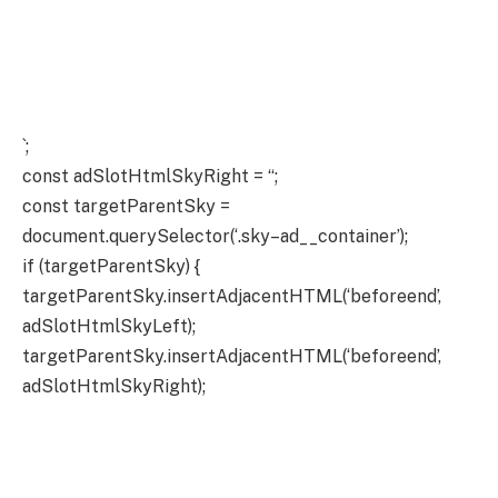
`;
const adSlotHtmlSkyRight = “;
const targetParentSky =
document.querySelector(‘.sky–ad__container’);
if (targetParentSky) {
targetParentSky.insertAdjacentHTML(‘beforeend’,
adSlotHtmlSkyLeft);
targetParentSky.insertAdjacentHTML(‘beforeend’,
adSlotHtmlSkyRight);
}
} else {