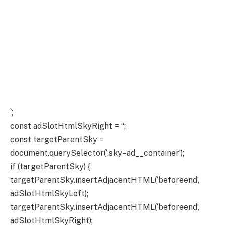
`;
const adSlotHtmlSkyRight = “;
const targetParentSky =
document.querySelector(‘.sky–ad__container’);
if (targetParentSky) {
targetParentSky.insertAdjacentHTML(‘beforeend’,
adSlotHtmlSkyLeft);
targetParentSky.insertAdjacentHTML(‘beforeend’,
adSlotHtmlSkyRight);