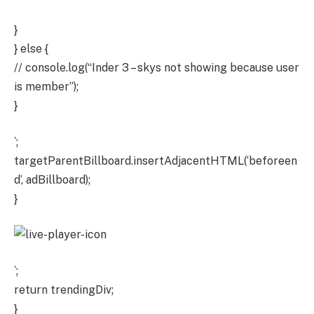
}
} else {
// console.log(“Inder 3 – skys not showing because user
is member”);
}
`;
targetParentBillboard.insertAdjacentHTML(‘beforeen
d’, adBillboard);
}
`;
return trendingDiv;
}