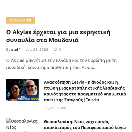
ΘΕΣΣΑΛΟΝΊΚΗ
Ο Akylas έρχεται για μια εκρηκτική
συναυλία στα Μουδανιά
By
staff
July 29, 2026
0
Ο Αkylas μαγνήτισε την Ελλάδα και την Ευρώπη με τη
μοναδική, καινοτόμα αισθητική του. Αφού…
Ανασκόπηση Lesvia – η άνοδος και η
πτώση μιας καταπληκτικής λεσβιακής
κοινότητας στο πραγματικό νησιωτικό
σπίτι της Σαπφούς | Ταινία
July 28, 2026
Θεσσαλονίκη: Νέος νυχτερινός
αποκλεισμός του Περιφερειακού λόγω