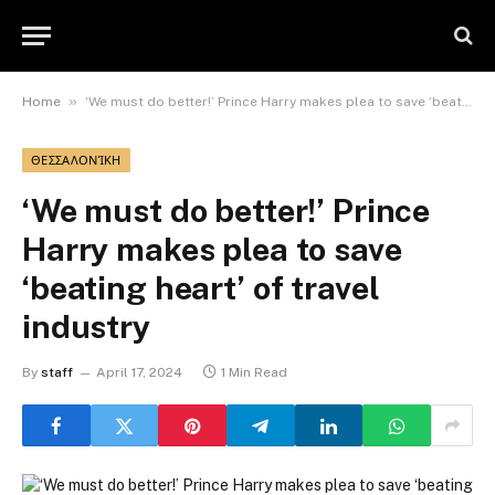
»
Home
‘We must do better!’ Prince Harry makes plea to save ‘beating heart’ of travel industry
ΘΕΣΣΑΛΟΝΊΚΗ
‘We must do better!’ Prince
Harry makes plea to save
‘beating heart’ of travel
industry
By
staff
April 17, 2024
1 Min Read