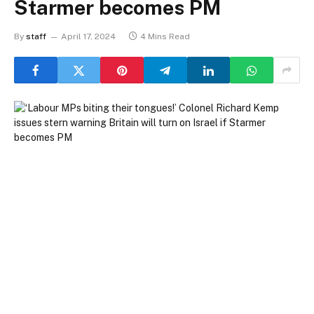
Starmer becomes PM
By
staff
April 17, 2024
4 Mins Read