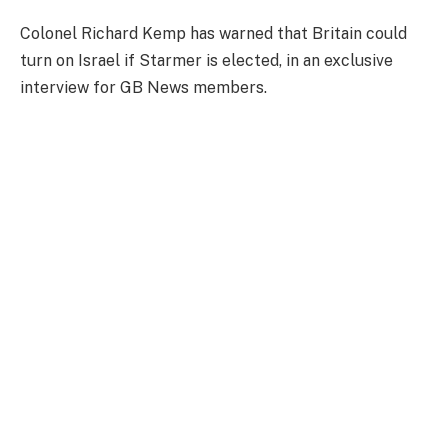
Colonel Richard Kemp has warned that Britain could
turn on Israel if Starmer is elected, in an exclusive
interview for GB News members.
Colonel Kemp told GB News: “If Starmer gets into
power… we’re going to see Britain probably turning on
Israel in a way that we haven’t seen so far.”
The former British Army commander warned “a future
Labour government… is even less likely to bolster up
our defence” and said Labour MPs are currently biting
their tongues on Israel.
However, if they are elected Colonel Kemp said “we’re
going to see those tongues being unbitten”.