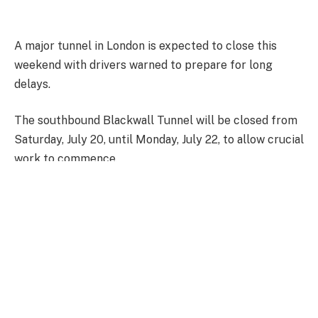
A major tunnel in London is expected to close this
weekend with drivers warned to prepare for long
delays.
The southbound Blackwall Tunnel will be closed from
Saturday, July 20, until Monday, July 22, to allow crucial
work to commence.
This weekend closures will start at midnight on
Saturday morning, with southbound traffic not
returning to normal until 5am on Monday morning at
the latest.
When it opens in 2025, the new tunnel will help reduce
traffic congestion and deliver “faster, more reliable