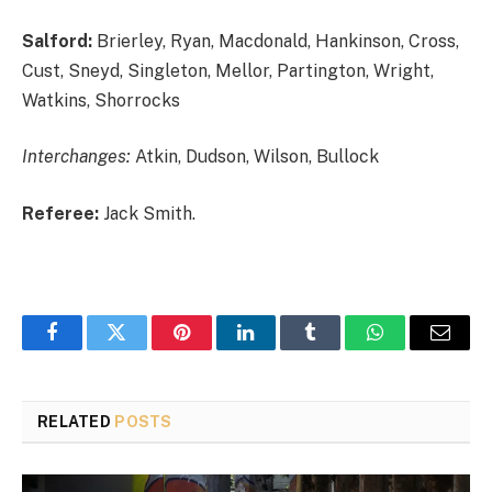
Salford:
Brierley, Ryan, Macdonald, Hankinson, Cross,
Cust, Sneyd, Singleton, Mellor, Partington, Wright,
Watkins, Shorrocks
Interchanges:
Atkin, Dudson, Wilson, Bullock
Referee:
Jack Smith.
Facebook
Twitter
Pinterest
LinkedIn
Tumblr
WhatsApp
Email
RELATED
POSTS