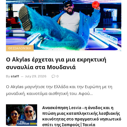
ΘΕΣΣΑΛΟΝΊΚΗ
Ο Akylas έρχεται για μια εκρηκτική
συναυλία στα Μουδανιά
By
staff
July 29, 2026
0
Ο Αkylas μαγνήτισε την Ελλάδα και την Ευρώπη με τη
μοναδική, καινοτόμα αισθητική του. Αφού…
Ανασκόπηση Lesvia – η άνοδος και η
πτώση μιας καταπληκτικής λεσβιακής
κοινότητας στο πραγματικό νησιωτικό
σπίτι της Σαπφούς | Ταινία