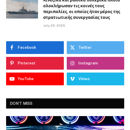
Κινεζικά και ρωσικά πολεμικά πλοία
ολοκλήρωσαν τις κοινές τους
περιπολίες, οι οποίες ήταν μέρος της
στρατιωτικής συνεργασίας τους
July 29, 2026
Facebook
Twitter
Pinterest
Instagram
YouTube
Vimeo
DON'T MISS