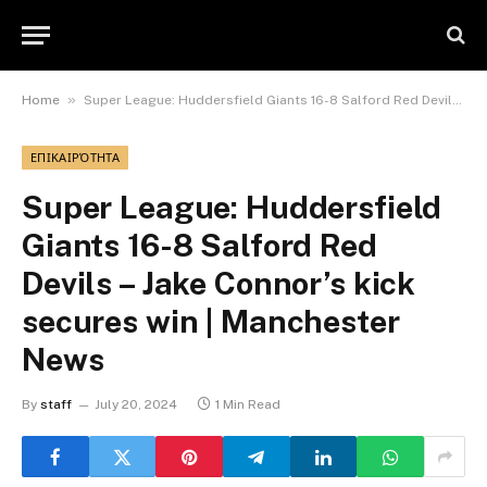
»
Home
Super League: Huddersfield Giants 16-8 Salford Red Devils – Jake Connor’s kick secures win | Manchester News
ΕΠΙΚΑΙΡΌΤΗΤΑ
Super League: Huddersfield
Giants 16-8 Salford Red
Devils – Jake Connor’s kick
secures win | Manchester
News
By
staff
July 20, 2024
1 Min Read