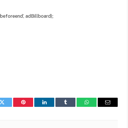
eforeend’, adBillboard);
k
Twitter
Pinterest
LinkedIn
Tumblr
WhatsApp
Email