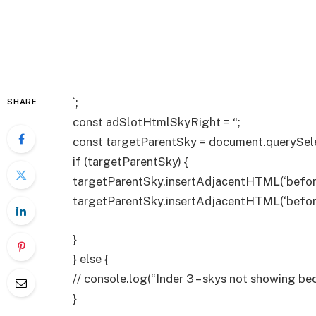
`;
SHARE
const adSlotHtmlSkyRight = “;
const targetParentSky = document.querySelec
if (targetParentSky) {
targetParentSky.insertAdjacentHTML(‘befor
targetParentSky.insertAdjacentHTML(‘befor
}
} else {
// console.log(“Inder 3 – skys not showing be
}