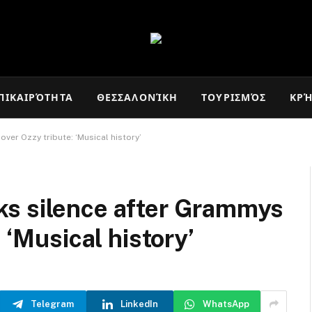
ΠΙΚΑΙΡΌΤΗΤΑ
ΘΕΣΣΑΛΟΝΊΚΗ
ΤΟΥΡΙΣΜΌΣ
ΚΡ
er Ozzy tribute: ‘Musical history’
s silence after Grammys
 ‘Musical history’
Telegram
LinkedIn
WhatsApp