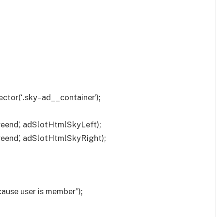
tor(‘.sky–ad__container’);
eend’, adSlotHtmlSkyLeft);
eend’, adSlotHtmlSkyRight);
cause user is member”);