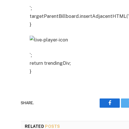
`;
targetParentBillboard.insertAdjacentHTML(‘b
}
`;
return trendingDiv;
}
SHARE.
Faceboo
RELATED
POSTS