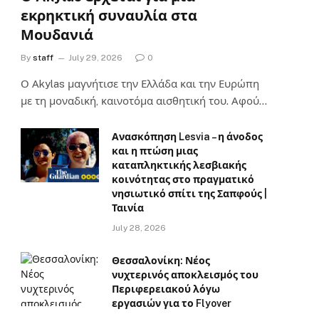
εκρηκτική συναυλία στα
Μουδανιά
By
staff
July 29, 2026
0
Ο Αkylas μαγνήτισε την Ελλάδα και την Ευρώπη
με τη μοναδική, καινοτόμα αισθητική του. Αφού…
Ανασκόπηση Lesvia – η άνοδος
και η πτώση μιας
καταπληκτικής λεσβιακής
κοινότητας στο πραγματικό
νησιωτικό σπίτι της Σαπφούς |
Ταινία
July 28, 2026
Θεσσαλονίκη: Νέος
νυχτερινός αποκλεισμός του
Περιφερειακού λόγω
εργασιών για το Flyover