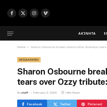
Facebook
X
Instagram
Vimeo
(Twitter)
ΑΚΊΝΗΤΑ
Ε
»
Home
Sharon Osbourne breaks silence after Grammys tears ov
ΘΕΣΣΑΛΟΝΊΚΗ
Sharon Osbourne break
tears over Ozzy tribute:
By
staff
February 3, 2026
1 Min Read
Facebook
Twitter
Pinterest