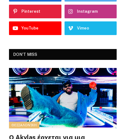
Pinterest
Instagram
YouTube
Vimeo
DON'T MISS
ΘΕΣΣΑΛΟΝΊΚΗ
Ο Akylas έρχεται για μια