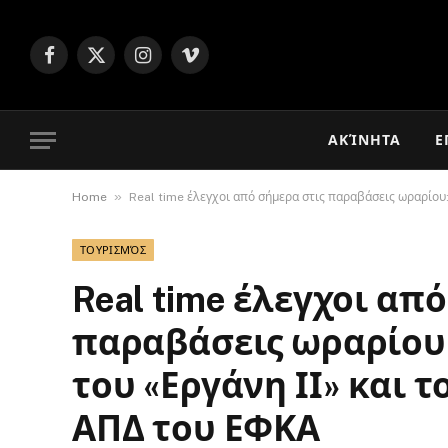
Facebook
X
Instagram
Vimeo
(Twitter)
ΑΚΊΝΗΤΑ
Ε
»
Home
Real time έλεγχοι από σήμερα στις παραβάσεις ωραρίου:
ΤΟΥΡΙΣΜΌΣ
Real time έλεγχοι απ
παραβάσεις ωραρίου
του «Εργάνη ΙΙ» και τ
ΑΠΔ του ΕΦΚΑ