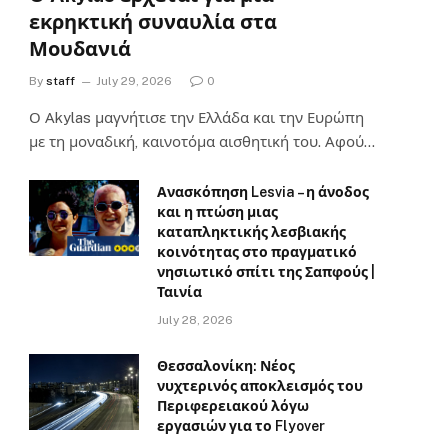
εκρηκτική συναυλία στα
Μουδανιά
By
staff
July 29, 2026
0
Ο Αkylas μαγνήτισε την Ελλάδα και την Ευρώπη
με τη μοναδική, καινοτόμα αισθητική του. Αφού…
Ανασκόπηση Lesvia – η άνοδος
και η πτώση μιας
καταπληκτικής λεσβιακής
κοινότητας στο πραγματικό
νησιωτικό σπίτι της Σαπφούς |
Ταινία
July 28, 2026
Θεσσαλονίκη: Νέος
νυχτερινός αποκλεισμός του
Περιφερειακού λόγω
εργασιών για το Flyover