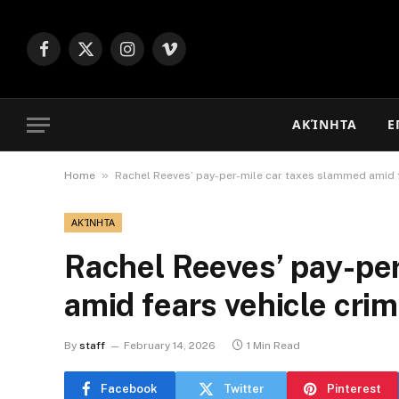
Facebook
X
Instagram
Vimeo
(Twitter)
ΑΚΊΝΗΤΑ
Ε
»
Home
Rachel Reeves’ pay-per-mile car taxes slammed amid fe
ΑΚΊΝΗΤΑ
Rachel Reeves’ pay-pe
amid fears vehicle crim
By
staff
February 14, 2026
1 Min Read
Facebook
Twitter
Pinterest