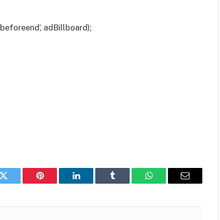
eforeend’, adBillboard);
k
Twitter
Pinterest
LinkedIn
Tumblr
WhatsApp
Email