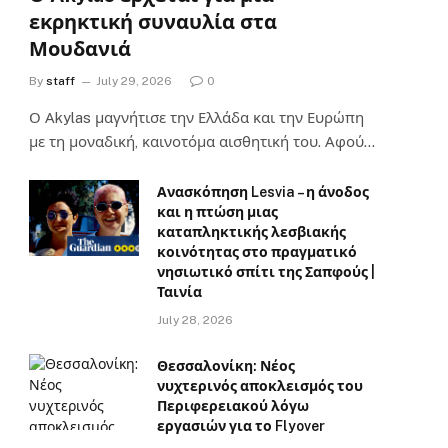
εκρηκτική συναυλία στα
Μουδανιά
By
staff
July 29, 2026
0
Ο Αkylas μαγνήτισε την Ελλάδα και την Ευρώπη
με τη μοναδική, καινοτόμα αισθητική του. Αφού…
Ανασκόπηση Lesvia – η άνοδος
και η πτώση μιας
καταπληκτικής λεσβιακής
κοινότητας στο πραγματικό
νησιωτικό σπίτι της Σαπφούς |
Ταινία
July 28, 2026
Θεσσαλονίκη: Νέος
νυχτερινός αποκλεισμός του
Περιφερειακού λόγω
εργασιών για το Flyover