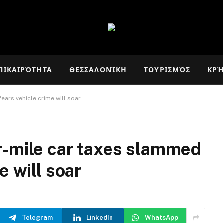
ΠΙΚΑΙΡΌΤΗΤΑ
ΘΕΣΣΑΛΟΝΊΚΗ
ΤΟΥΡΙΣΜΌΣ
ΚΡ
ars vehicle crime will soar
r-mile car taxes slammed
e will soar
Telegram
LinkedIn
WhatsApp