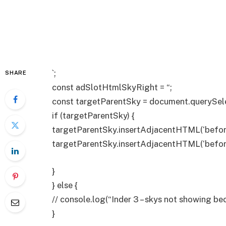
`;
SHARE
const adSlotHtmlSkyRight = “;
const targetParentSky = document.querySelec
if (targetParentSky) {
targetParentSky.insertAdjacentHTML(‘befor
targetParentSky.insertAdjacentHTML(‘befor
}
} else {
// console.log(“Inder 3 – skys not showing be
}