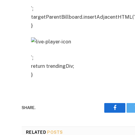
`;
targetParentBillboard.insertAdjacentHTML(‘b
}
`;
return trendingDiv;
}
SHARE.
Faceboo
RELATED
POSTS