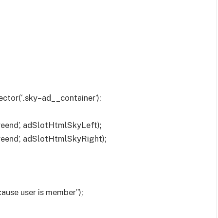
tor(‘.sky–ad__container’);
eend’, adSlotHtmlSkyLeft);
eend’, adSlotHtmlSkyRight);
cause user is member”);