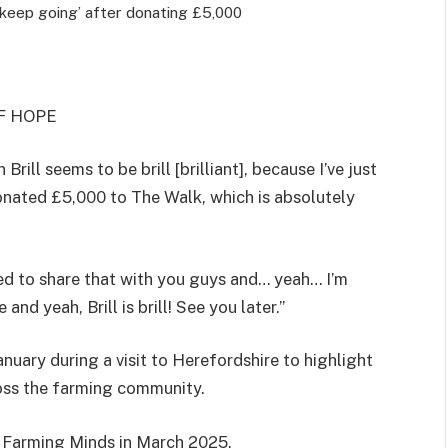
 ‘keep going’ after donating £5,000
F HOPE
 Brill seems to be brill [brilliant], because I’ve just
donated £5,000 to The Walk, which is absolutely
ed to share that with you guys and… yeah… I’m
nd yeah, Brill is brill! See you later.”
nuary during a visit to Herefordshire to highlight
oss the farming community.
 Farming Minds in March 2025.