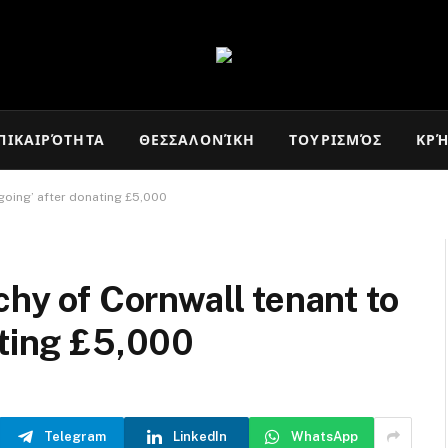
ΠΙΚΑΙΡΌΤΗΤΑ
ΘΕΣΣΑΛΟΝΊΚΗ
ΤΟΥΡΙΣΜΌΣ
ΚΡ
 going’ after donating £5,000
chy of Cornwall tenant to
ating £5,000
Telegram
LinkedIn
WhatsApp