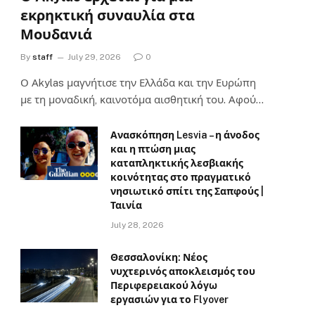
εκρηκτική συναυλία στα
Μουδανιά
By
staff
July 29, 2026
0
Ο Αkylas μαγνήτισε την Ελλάδα και την Ευρώπη
με τη μοναδική, καινοτόμα αισθητική του. Αφού…
Ανασκόπηση Lesvia – η άνοδος
και η πτώση μιας
καταπληκτικής λεσβιακής
κοινότητας στο πραγματικό
νησιωτικό σπίτι της Σαπφούς |
Ταινία
July 28, 2026
Θεσσαλονίκη: Νέος
νυχτερινός αποκλεισμός του
Περιφερειακού λόγω
εργασιών για το Flyover