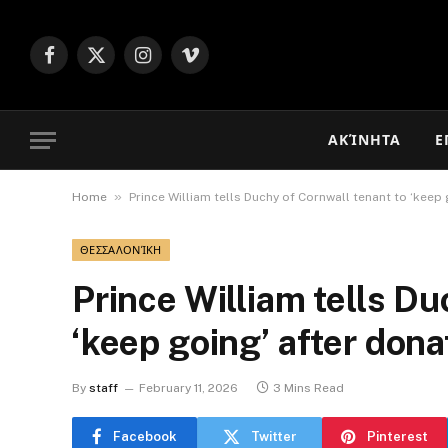
Facebook
X
Instagram
Vimeo
(Twitter)
ΑΚΊΝΗΤΑ
Ε
»
Home
Prince William tells Duchy of Cornwall tenant to ‘keep
ΘΕΣΣΑΛΟΝΊΚΗ
Prince William tells Du
‘keep going’ after don
By
staff
February 11, 2026
3 Mins Read
Facebook
Twitter
Pinterest