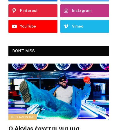
Pinterest
Instagram
YouTube
Vimeo
DON'T MISS
ΘΕΣΣΑΛΟΝΊΚΗ
Ο Akylas έρχεται για μια