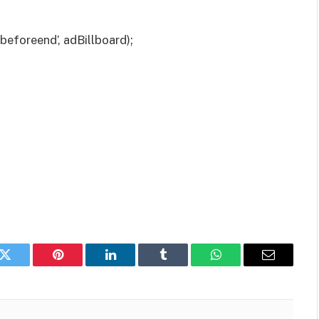
eforeend’, adBillboard);
k
Twitter
Pinterest
LinkedIn
Tumblr
WhatsApp
Email