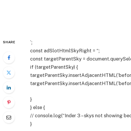
`;
SHARE
const adSlotHtmlSkyRight = “;
const targetParentSky = document.querySelec
if (targetParentSky) {
targetParentSky.insertAdjacentHTML(‘befor
targetParentSky.insertAdjacentHTML(‘befor
}
} else {
// console.log(“Inder 3 – skys not showing be
}