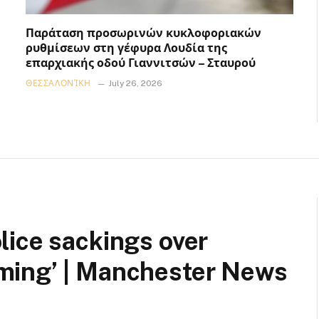
Παράταση προσωρινών κυκλοφοριακών
ρυθμίσεων στη γέφυρα Λουδία της
επαρχιακής οδού Γιαννιτσών – Σταυρού
ΘΕΣΣΑΛΟΝΊΚΗ
July 26, 2026
lice sackings over
ming’ | Manchester News