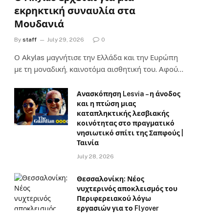
εκρηκτική συναυλία στα
Μουδανιά
By
staff
July 29, 2026
0
Ο Αkylas μαγνήτισε την Ελλάδα και την Ευρώπη
με τη μοναδική, καινοτόμα αισθητική του. Αφού…
Ανασκόπηση Lesvia – η άνοδος
και η πτώση μιας
καταπληκτικής λεσβιακής
κοινότητας στο πραγματικό
νησιωτικό σπίτι της Σαπφούς |
Ταινία
July 28, 2026
Θεσσαλονίκη: Νέος
νυχτερινός αποκλεισμός του
Περιφερειακού λόγω
εργασιών για το Flyover