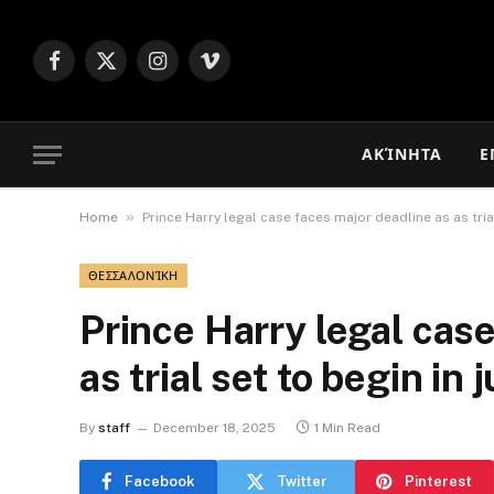
Facebook
X
Instagram
Vimeo
(Twitter)
ΑΚΊΝΗΤΑ
Ε
»
Home
Prince Harry legal case faces major deadline as as tria
ΘΕΣΣΑΛΟΝΊΚΗ
Prince Harry legal cas
as trial set to begin in
By
staff
December 18, 2025
1 Min Read
Facebook
Twitter
Pinterest