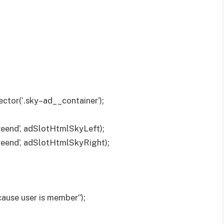
tor(‘.sky–ad__container’);
eend’, adSlotHtmlSkyLeft);
eend’, adSlotHtmlSkyRight);
cause user is member”);