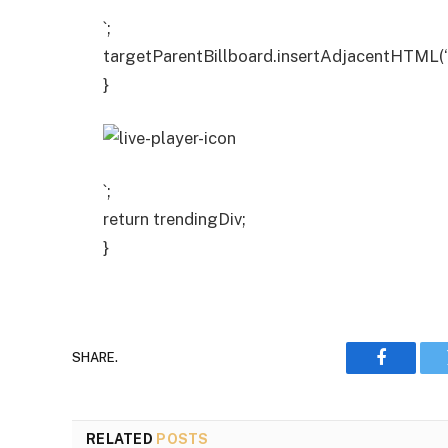
`;
targetParentBillboard.insertAdjacentHTML(‘b
}
`;
return trendingDiv;
}
SHARE.
Faceboo
RELATED
POSTS