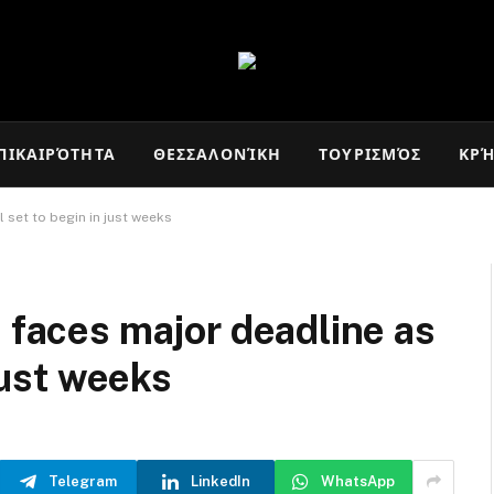
ΠΙΚΑΙΡΌΤΗΤΑ
ΘΕΣΣΑΛΟΝΊΚΗ
ΤΟΥΡΙΣΜΌΣ
ΚΡ
l set to begin in just weeks
e faces major deadline as
 just weeks
Telegram
LinkedIn
WhatsApp