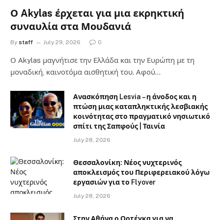
Ο Akylas έρχεται για μια εκρηκτική
συναυλία στα Μουδανιά
By
staff
July 29, 2026
0
Ο Αkylas μαγνήτισε την Ελλάδα και την Ευρώπη με τη
μοναδική, καινοτόμα αισθητική του. Αφού…
Ανασκόπηση Lesvia – η άνοδος και η
πτώση μιας καταπληκτικής λεσβιακής
κοινότητας στο πραγματικό νησιωτικό
σπίτι της Σαπφούς | Ταινία
July 28, 2026
Θεσσαλονίκη: Νέος νυχτερινός
αποκλεισμός του Περιφερειακού λόγω
εργασιών για το Flyover
July 28, 2026
Στην Αθήνα ο Ορτέγκα για να