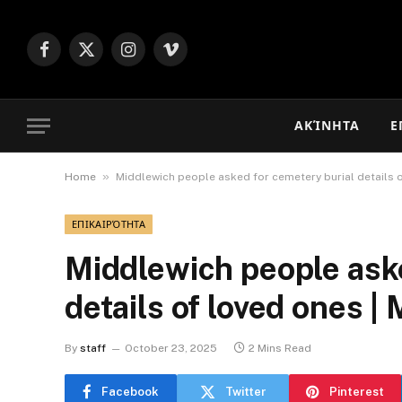
Facebook
X
Instagram
Vimeo
(Twitter)
ΑΚΊΝΗΤΑ
Ε
»
Home
Middlewich people asked for cemetery burial details 
ΕΠΙΚΑΙΡΌΤΗΤΑ
Middlewich people aske
details of loved ones 
By
staff
October 23, 2025
2 Mins Read
Facebook
Twitter
Pinterest