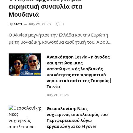
εκρηκτική συναυλία στα
Μουδανιά
By
staff
July 29, 2026
0
Ο Αkylas μαγνήτισε την Ελλάδα και την Ευρώπη
με τη μοναδική, καινοτόμα αισθητική του. Αφού…
Ανασκόπηση Lesvia – η άνοδος
και η πτώση μιας
καταπληκτικής λεσβιακής
κοινότητας στο πραγματικό
νησιωτικό σπίτι της Σαπφούς |
Ταινία
July 28, 2026
Θεσσαλονίκη: Νέος
νυχτερινός αποκλεισμός του
Περιφερειακού λόγω
εργασιών για το Flyover