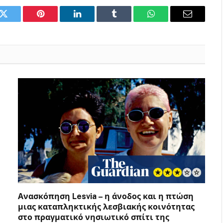
k
Twitter
Pinterest
LinkedIn
Tumblr
WhatsApp
Email
Ανασκόπηση Lesvia – η άνοδος και η πτώση
μιας καταπληκτικής λεσβιακής κοινότητας
στο πραγματικό νησιωτικό σπίτι της