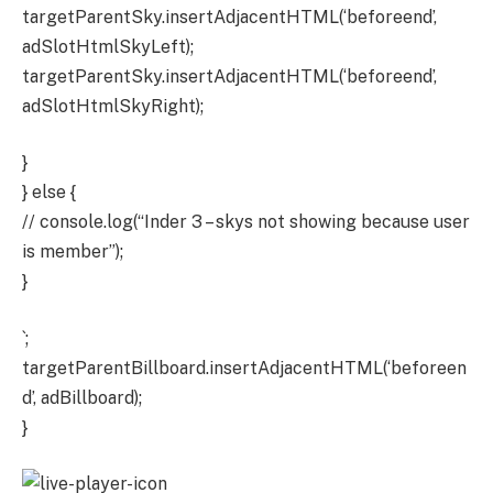
targetParentSky.insertAdjacentHTML(‘beforeend’,
adSlotHtmlSkyLeft);
targetParentSky.insertAdjacentHTML(‘beforeend’,
adSlotHtmlSkyRight);
}
} else {
// console.log(“Inder 3 – skys not showing because user
is member”);
}
`;
targetParentBillboard.insertAdjacentHTML(‘beforeen
d’, adBillboard);
}