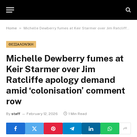
»
Home
Michelle Dewberry fumes at Keir Starmer over Jim Ratcliffe apology demand amid ‘colonisation’ comment row
ΘΕΣΣΑΛΟΝΊΚΗ
Michelle Dewberry fumes at
Keir Starmer over Jim
Ratcliffe apology demand
amid ‘colonisation’ comment
row
By
staff
February 12, 2026
1 Min Read