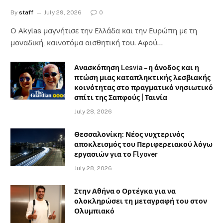
By
staff
July 29, 2026
0
Ο Αkylas μαγνήτισε την Ελλάδα και την Ευρώπη με τη
μοναδική, καινοτόμα αισθητική του. Αφού…
Ανασκόπηση Lesvia – η άνοδος και η
πτώση μιας καταπληκτικής λεσβιακής
κοινότητας στο πραγματικό νησιωτικό
σπίτι της Σαπφούς | Ταινία
July 28, 2026
Θεσσαλονίκη: Νέος νυχτερινός
αποκλεισμός του Περιφερειακού λόγω
εργασιών για το Flyover
July 28, 2026
Στην Αθήνα ο Ορτέγκα για να
ολοκληρώσει τη μεταγραφή του στον
Ολυμπιακό