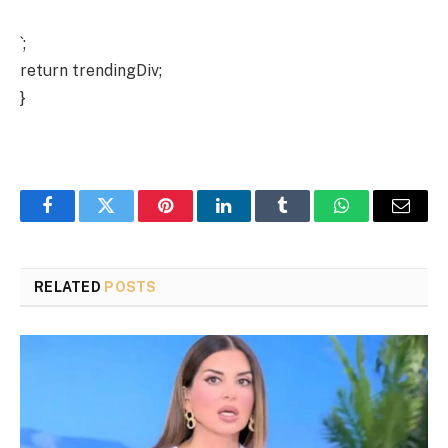
`;
return trendingDiv;
}
Facebook
Twitter
Pinterest
LinkedIn
Tumblr
WhatsApp
Email
RELATED
POSTS