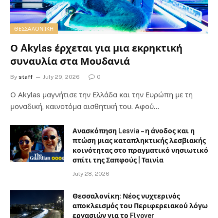
ΘΕΣΣΑΛΟΝΊΚΗ
Ο Akylas έρχεται για μια εκρηκτική
συναυλία στα Μουδανιά
By
staff
July 29, 2026
0
Ο Αkylas μαγνήτισε την Ελλάδα και την Ευρώπη με τη
μοναδική, καινοτόμα αισθητική του. Αφού…
Ανασκόπηση Lesvia – η άνοδος και η
πτώση μιας καταπληκτικής λεσβιακής
κοινότητας στο πραγματικό νησιωτικό
σπίτι της Σαπφούς | Ταινία
July 28, 2026
Θεσσαλονίκη: Νέος νυχτερινός
αποκλεισμός του Περιφερειακού λόγω
εργασιών για το Flyover