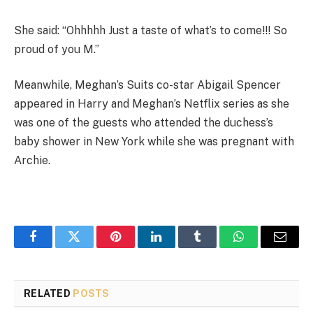
She said: “Ohhhhh Just a taste of what’s to come!!! So
proud of you M.”
Meanwhile, Meghan’s Suits co-star Abigail Spencer
appeared in Harry and Meghan’s Netflix series as she
was one of the guests who attended the duchess’s
baby shower in New York while she was pregnant with
Archie.
Facebook
Twitter
Pinterest
LinkedIn
Tumblr
WhatsApp
Email
RELATED
POSTS