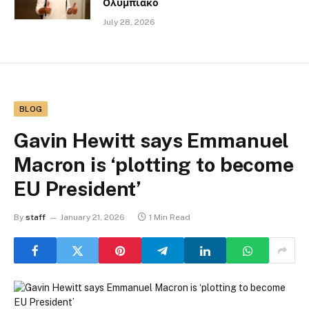
Ολυμπιακό
July 28, 2026
BLOG
Gavin Hewitt says Emmanuel
Macron is ‘plotting to become
EU President’
By
staff
January 21, 2026
1 Min Read