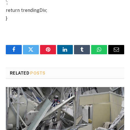
`;
return trendingDiv;
}
Facebook
Twitter
Pinterest
LinkedIn
Tumblr
WhatsApp
Email
RELATED
POSTS