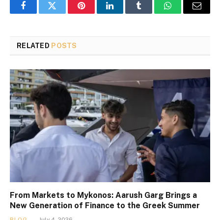
Facebook
Twitter
Pinterest
LinkedIn
Tumblr
WhatsApp
Email
RELATED
POSTS
From Markets to Mykonos: Aarush Garg Brings a
New Generation of Finance to the Greek Summer
BLOG
July 4, 2026