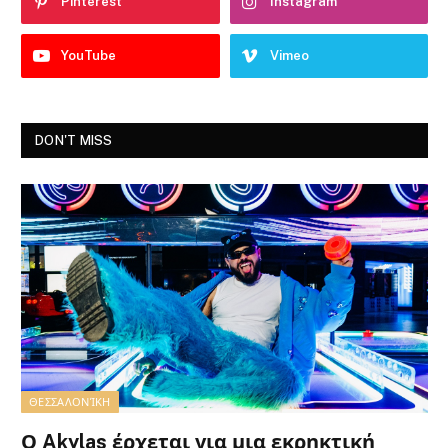
Pinterest
Instagram
YouTube
Vimeo
DON'T MISS
ΘΕΣΣΑΛΟΝΊΚΗ
Ο Akylas έρχεται για μια εκρηκτική