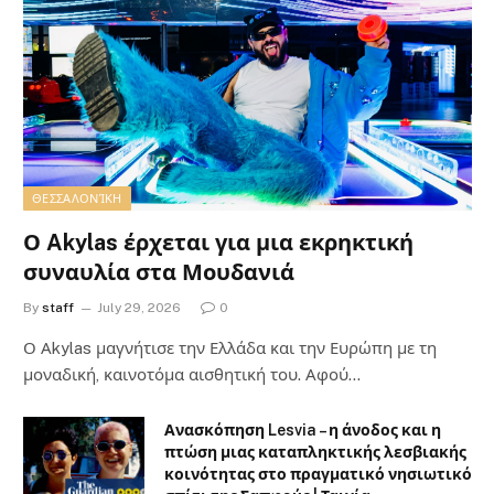
ΘΕΣΣΑΛΟΝΊΚΗ
Ο Akylas έρχεται για μια εκρηκτική
συναυλία στα Μουδανιά
By
staff
July 29, 2026
0
Ο Αkylas μαγνήτισε την Ελλάδα και την Ευρώπη με τη
μοναδική, καινοτόμα αισθητική του. Αφού…
Ανασκόπηση Lesvia – η άνοδος και η
πτώση μιας καταπληκτικής λεσβιακής
κοινότητας στο πραγματικό νησιωτικό