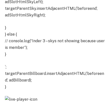
adSlotHtmlSkyLeft);
targetParentSky.insertAdjacentHTML(‘beforeend’,
adSlotHtmlSkyRight);
}
} else {
// console.log(“Inder 3 – skys not showing because user
is member”);
}
`;
targetParentBillboard.insertAdjacentHTML(‘beforeen
d’, adBillboard);
}