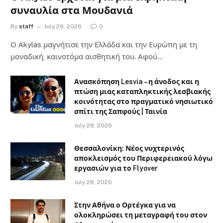
συναυλία στα Μουδανιά
By
staff
July 29, 2026
0
Ο Αkylas μαγνήτισε την Ελλάδα και την Ευρώπη με τη
μοναδική, καινοτόμα αισθητική του. Αφού…
Ανασκόπηση Lesvia – η άνοδος και η
πτώση μιας καταπληκτικής λεσβιακής
κοινότητας στο πραγματικό νησιωτικό
σπίτι της Σαπφούς | Ταινία
July 28, 2026
Θεσσαλονίκη: Νέος νυχτερινός
αποκλεισμός του Περιφερειακού λόγω
εργασιών για το Flyover
July 28, 2026
Στην Αθήνα ο Ορτέγκα για να
ολοκληρώσει τη μεταγραφή του στον