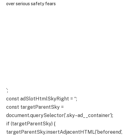
`;
const adSlotHtmlSkyRight = “;
const targetParentSky =
document.querySelector(‘.sky–ad__container’);
if (targetParentSky) {
targetParentSky.insertAdjacentHTML(‘beforeend’,