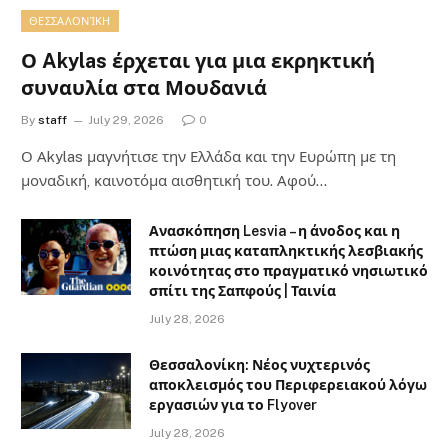
ΘΕΣΣΑΛΟΝΊΚΗ
Ο Akylas έρχεται για μια εκρηκτική
συναυλία στα Μουδανιά
By
staff
July 29, 2026
0
Ο Αkylas μαγνήτισε την Ελλάδα και την Ευρώπη με τη
μοναδική, καινοτόμα αισθητική του. Αφού…
Ανασκόπηση Lesvia – η άνοδος και η
πτώση μιας καταπληκτικής λεσβιακής
κοινότητας στο πραγματικό νησιωτικό
σπίτι της Σαπφούς | Ταινία
July 28, 2026
Θεσσαλονίκη: Νέος νυχτερινός
αποκλεισμός του Περιφερειακού λόγω
εργασιών για το Flyover
July 28, 2026