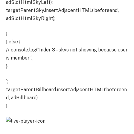
adSlotHtmlSkyLeft);
targetParentSky.insertAdjacentHTML(‘beforeend’,
adSlotHtmlSkyRight);
}
} else {
// console.log(“Inder 3 – skys not showing because user
is member”);
}
`;
targetParentBillboard.insertAdjacentHTML(‘beforeen
d’, adBillboard);
}