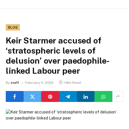
BLOG
Keir Starmer accused of
‘stratospheric levels of
delusion’ over paedophile-
linked Labour peer
By
staff
February 11, 2026
1 Min Read