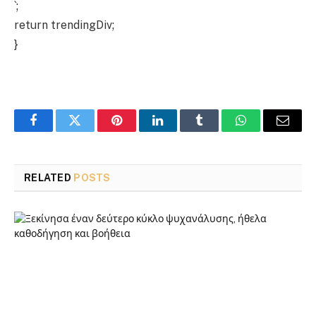
`;
return trendingDiv;
}
Facebook
Twitter
Pinterest
LinkedIn
Tumblr
WhatsApp
Email
RELATED
POSTS