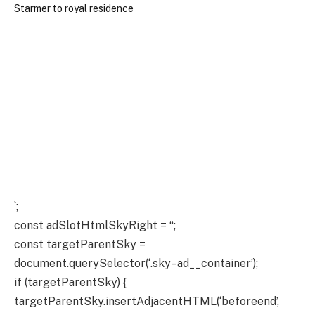
`;
const adSlotHtmlSkyRight = “;
const targetParentSky =
document.querySelector(‘.sky–ad__container’);
if (targetParentSky) {
targetParentSky.insertAdjacentHTML(‘beforeend’,