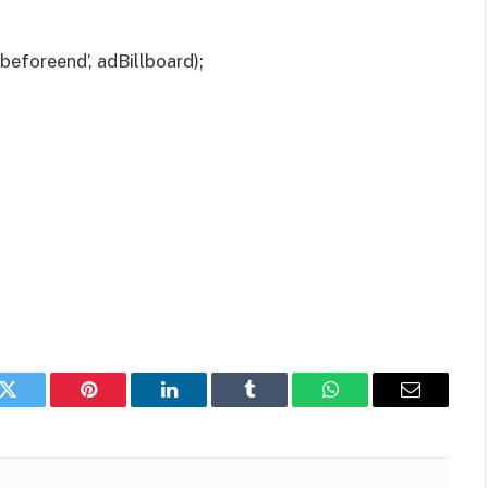
eforeend’, adBillboard);
k
Twitter
Pinterest
LinkedIn
Tumblr
WhatsApp
Email