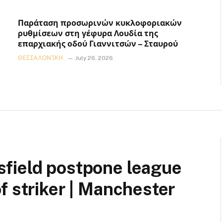
Παράταση προσωρινών κυκλοφοριακών
ρυθμίσεων στη γέφυρα Λουδία της
επαρχιακής οδού Γιαννιτσών – Σταυρού
ΘΕΣΣΑΛΟΝΊΚΗ
July 26, 2026
field postpone league
f striker | Manchester