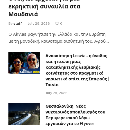
εκρηκτική συναυλία στα
Μουδανιά
By
staff
July 29, 2026
0
Ο Αkylas μαγνήτισε την Ελλάδα και την Ευρώπη
με τη μοναδική, καινοτόμα αισθητική του. Αφού…
Ανασκόπηση Lesvia – η άνοδος
και η πτώση μιας
καταπληκτικής λεσβιακής
κοινότητας στο πραγματικό
νησιωτικό σπίτι της Σαπφούς |
Ταινία
July 28, 2026
Θεσσαλονίκη: Νέος
νυχτερινός αποκλεισμός του
Περιφερειακού λόγω
εργασιών για το Flyover