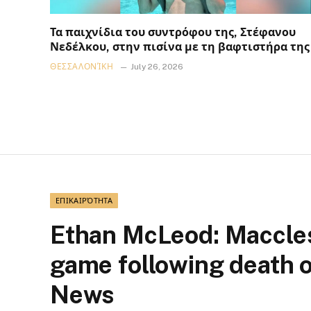
Τα παιχνίδια του συντρόφου της, Στέφανου
Νεδέλκου, στην πισίνα με τη βαφτιστήρα της
ΘΕΣΣΑΛΟΝΊΚΗ
July 26, 2026
ΕΠΙΚΑΙΡΌΤΗΤΑ
Ethan McLeod: Maccles
game following death o
News