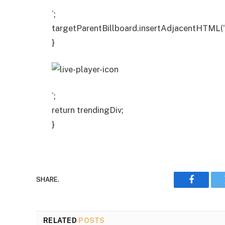
`;
targetParentBillboard.insertAdjacentHTML(‘b
}
`;
return trendingDiv;
}
SHARE.
Faceboo
RELATED
POSTS