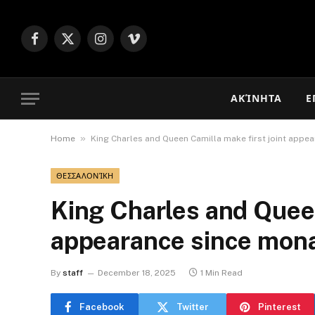
Facebook
X
Instagram
Vimeo
(Twitter)
ΑΚΊΝΗΤΑ
Ε
»
Home
King Charles and Queen Camilla make first joint app
ΘΕΣΣΑΛΟΝΊΚΗ
King Charles and Queen
appearance since mon
By
staff
December 18, 2025
1 Min Read
Facebook
Twitter
Pinterest