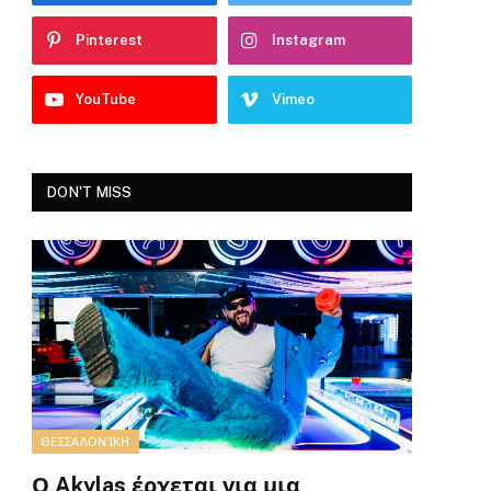
Pinterest
Instagram
YouTube
Vimeo
DON'T MISS
ΘΕΣΣΑΛΟΝΊΚΗ
Ο Akylas έρχεται για μια