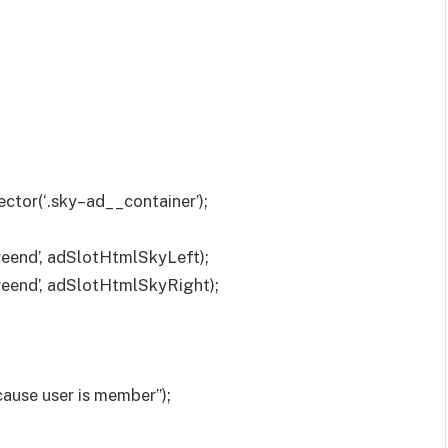
tor(‘.sky–ad__container’);
eend’, adSlotHtmlSkyLeft);
eend’, adSlotHtmlSkyRight);
cause user is member”);