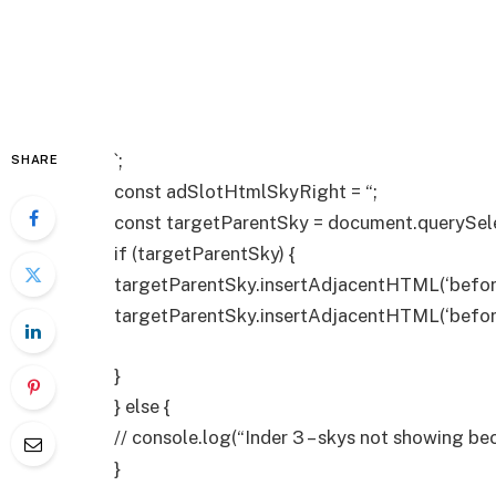
`;
SHARE
const adSlotHtmlSkyRight = “;
const targetParentSky = document.querySelec
if (targetParentSky) {
targetParentSky.insertAdjacentHTML(‘befor
targetParentSky.insertAdjacentHTML(‘befor
}
} else {
// console.log(“Inder 3 – skys not showing be
}