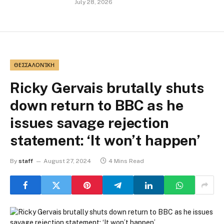
July 28, 2026
ΘΕΣΣΑΛΟΝΊΚΗ
Ricky Gervais brutally shuts
down return to BBC as he
issues savage rejection
statement: ‘It won’t happen’
By
staff
August 27, 2024
4 Mins Read