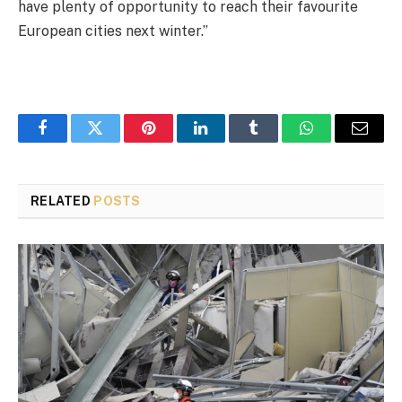
have plenty of opportunity to reach their favourite
European cities next winter.”
Facebook
Twitter
Pinterest
LinkedIn
Tumblr
WhatsApp
Email
RELATED
POSTS