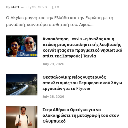
By
staff
July 29, 2026
0
Ο Αkylas μαγνήτισε την Ελλάδα και την Ευρώπη με τη
μοναδική, καινοτόμα αισθητική του. Αφού…
Ανασκόπηση Lesvia – η άνοδος και η
πτώση μιας καταπληκτικής λεσβιακής
κοινότητας στο πραγματικό νησιωτικό
σπίτι της Σαπφούς | Ταινία
July 28, 2026
Θεσσαλονίκη: Νέος νυχτερινός
αποκλεισμός του Περιφερειακού λόγω
εργασιών για το Flyover
July 28, 2026
Στην Αθήνα ο Ορτέγκα για να
ολοκληρώσει τη μεταγραφή του στον
Ολυμπιακό