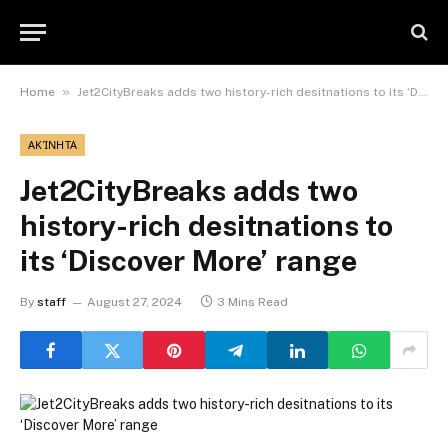
»
Home
Jet2CityBreaks adds two history-rich desitnations to its ‘Discover More’ range
ΑΚΊΝΗΤΑ
Jet2CityBreaks adds two
history-rich desitnations to
its ‘Discover More’ range
By
staff
August 27, 2024
3 Mins Read