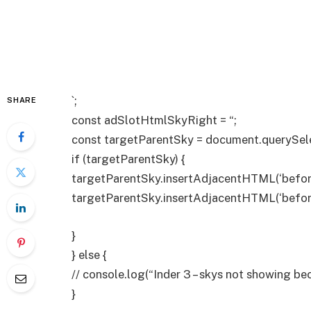
`;
SHARE
const adSlotHtmlSkyRight = “;
const targetParentSky = document.querySelec
if (targetParentSky) {
targetParentSky.insertAdjacentHTML(‘befor
targetParentSky.insertAdjacentHTML(‘befor
}
} else {
// console.log(“Inder 3 – skys not showing be
}