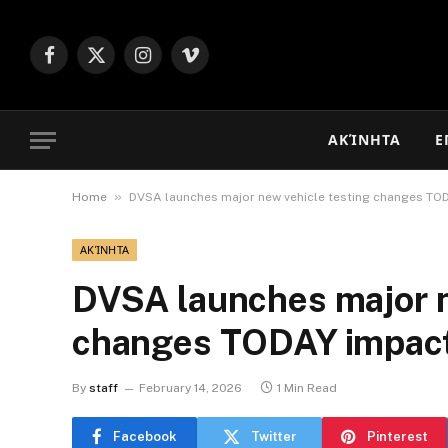
Facebook
X
Instagram
Vimeo
(Twitter)
ΑΚΊΝΗΤΑ
Ε
»
Home
DVSA launches major new vehicle testing changes TO
ΑΚΊΝΗΤΑ
DVSA launches major n
changes TODAY impact
By
staff
February 14, 2026
1 Min Read
Facebook
Twitter
Pinterest