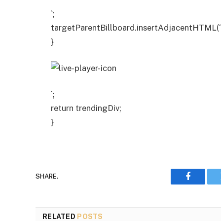
`;
targetParentBillboard.insertAdjacentHTML(‘b
}
`;
return trendingDiv;
}
SHARE.
Faceboo
RELATED
POSTS