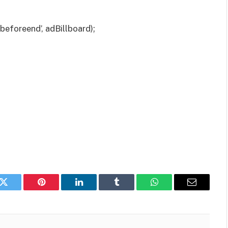
eforeend’, adBillboard);
k
Twitter
Pinterest
LinkedIn
Tumblr
WhatsApp
Email