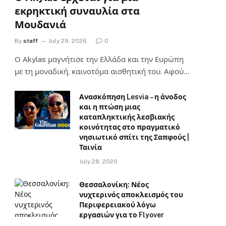
εκρηκτική συναυλία στα
Μουδανιά
By
staff
July 29, 2026
0
Ο Αkylas μαγνήτισε την Ελλάδα και την Ευρώπη
με τη μοναδική, καινοτόμα αισθητική του. Αφού…
Ανασκόπηση Lesvia – η άνοδος
και η πτώση μιας
καταπληκτικής λεσβιακής
κοινότητας στο πραγματικό
νησιωτικό σπίτι της Σαπφούς |
Ταινία
July 28, 2026
Θεσσαλονίκη: Νέος
νυχτερινός αποκλεισμός του
Περιφερειακού λόγω
εργασιών για το Flyover