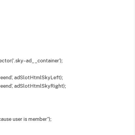
tor(‘.sky–ad__container’);
eend’, adSlotHtmlSkyLeft);
eend’, adSlotHtmlSkyRight);
cause user is member”);