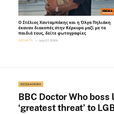
Ο Στέλιος Χανταμπάκης και η Όλγα Πηλιάκη
έκαναν διακοπές στην Κέρκυρα μαζί με τα
παιδιά τους, δείτε φωτογραφίες
ΑΚΊΝΗΤΑ
July 27, 2026
ΘΕΣΣΑΛΟΝΊΚΗ
BBC Doctor Who boss l
‘greatest threat’ to L