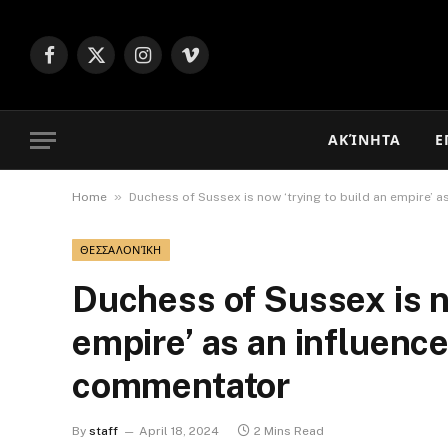
Facebook
X
Instagram
Vimeo
(Twitter)
ΑΚΊΝΗΤΑ
Ε
»
Home
Duchess of Sussex is now ‘trying to build an empire’ a
ΘΕΣΣΑΛΟΝΊΚΗ
Duchess of Sussex is n
empire’ as an influence
commentator
By
staff
April 18, 2024
2 Mins Read