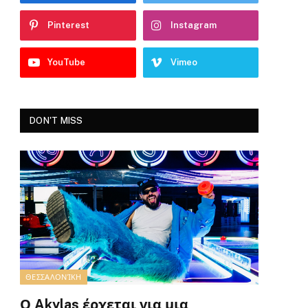
Pinterest
Instagram
YouTube
Vimeo
DON'T MISS
ΘΕΣΣΑΛΟΝΊΚΗ
Ο Akylas έρχεται για μια