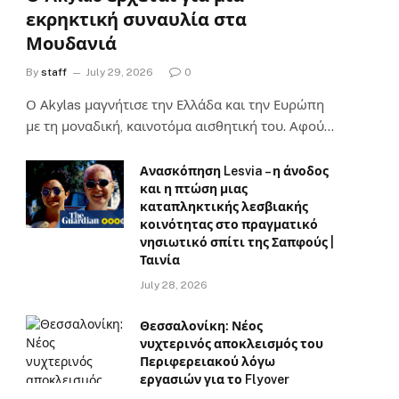
εκρηκτική συναυλία στα
Μουδανιά
By
staff
July 29, 2026
0
Ο Αkylas μαγνήτισε την Ελλάδα και την Ευρώπη
με τη μοναδική, καινοτόμα αισθητική του. Αφού…
Ανασκόπηση Lesvia – η άνοδος
και η πτώση μιας
καταπληκτικής λεσβιακής
κοινότητας στο πραγματικό
νησιωτικό σπίτι της Σαπφούς |
Ταινία
July 28, 2026
Θεσσαλονίκη: Νέος
νυχτερινός αποκλεισμός του
Περιφερειακού λόγω
εργασιών για το Flyover