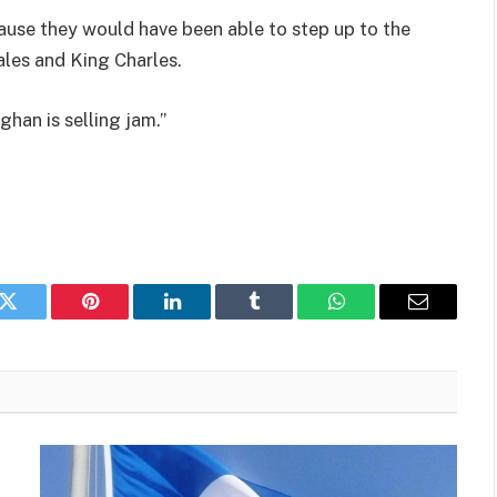
use they would have been able to step up to the
ales and King Charles.
han is selling jam.”
k
Twitter
Pinterest
LinkedIn
Tumblr
WhatsApp
Email