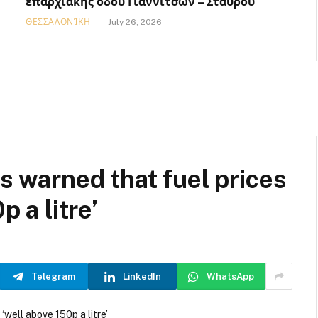
επαρχιακής οδού Γιαννιτσών – Σταυρού
ΘΕΣΣΑΛΟΝΊΚΗ
July 26, 2026
rs warned that fuel prices
p a litre’
Telegram
LinkedIn
WhatsApp