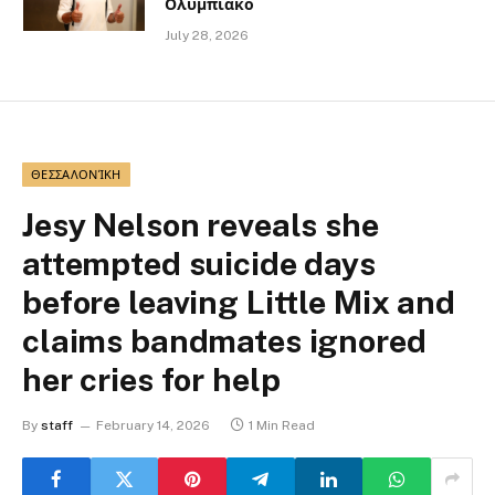
Ολυμπιακό
July 28, 2026
ΘΕΣΣΑΛΟΝΊΚΗ
Jesy Nelson reveals she
attempted suicide days
before leaving Little Mix and
claims bandmates ignored
her cries for help
By
staff
February 14, 2026
1 Min Read