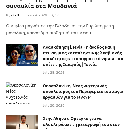
συναυλία στα Μουδανιά
By
staff
July 29, 2026
0
Ο Αkylas μαγνήτισε την Ελλάδα και την Ευρώπη με τη
μοναδική, καινοτόμα αισθητική του. Αφού…
Ανασκόπηση Lesvia – η άνοδος και η
πτώση μιας καταπληκτικής λεσβιακής
κοινότητας στο πραγματικό νησιωτικό
σπίτι της Σαπφούς | Ταινία
July 28, 2026
Θεσσαλονίκη: Νέος νυχτερινός
αποκλεισμός του Περιφερειακού λόγω
εργασιών για το Flyover
July 28, 2026
Στην Αθήνα ο Ορτέγκα για να
ολοκληρώσει τη μεταγραφή του στον