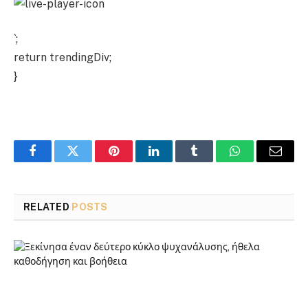
`;
return trendingDiv;
}
Facebook
Twitter
Pinterest
LinkedIn
Tumblr
WhatsApp
Email
RELATED
POSTS