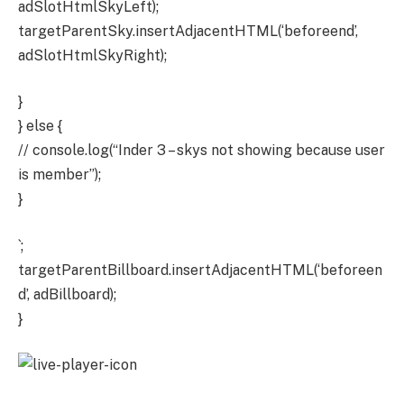
adSlotHtmlSkyLeft);
targetParentSky.insertAdjacentHTML(‘beforeend’,
adSlotHtmlSkyRight);
}
} else {
// console.log(“Inder 3 – skys not showing because user
is member”);
}
`;
targetParentBillboard.insertAdjacentHTML(‘beforeen
d’, adBillboard);
}