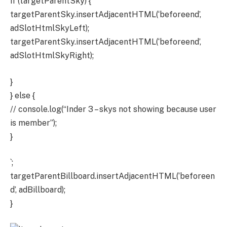
if (targetParentSky) {
targetParentSky.insertAdjacentHTML(‘beforeend’,
adSlotHtmlSkyLeft);
targetParentSky.insertAdjacentHTML(‘beforeend’,
adSlotHtmlSkyRight);
}
} else {
// console.log(“Inder 3 – skys not showing because user
is member”);
}
`;
targetParentBillboard.insertAdjacentHTML(‘beforeen
d’, adBillboard);
}