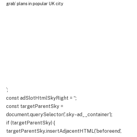
`;
const adSlotHtmlSkyRight = “;
const targetParentSky =
document.querySelector(‘.sky–ad__container’);
if (targetParentSky) {
targetParentSky.insertAdjacentHTML(‘beforeend’,