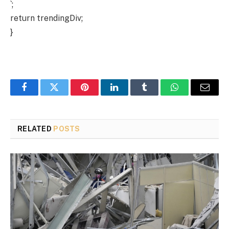
`;
return trendingDiv;
}
Facebook
Twitter
Pinterest
LinkedIn
Tumblr
WhatsApp
Email
RELATED
POSTS