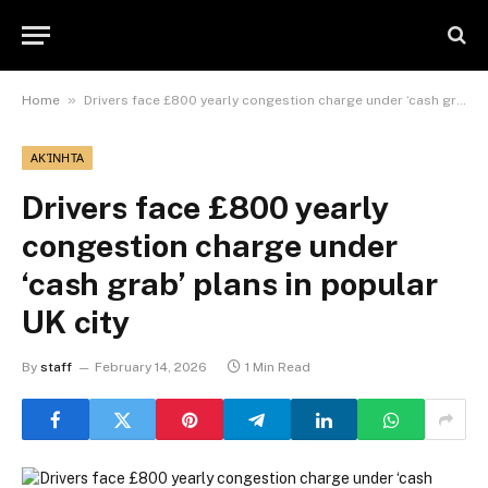
»
Home
Drivers face £800 yearly congestion charge under ‘cash grab’ plans in popular UK city
ΑΚΊΝΗΤΑ
Drivers face £800 yearly
congestion charge under
‘cash grab’ plans in popular
UK city
By
staff
February 14, 2026
1 Min Read