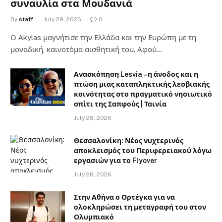
συναυλία στα Μουδανιά
By
staff
July 29, 2026
0
Ο Αkylas μαγνήτισε την Ελλάδα και την Ευρώπη με τη
μοναδική, καινοτόμα αισθητική του. Αφού…
Ανασκόπηση Lesvia – η άνοδος και η
πτώση μιας καταπληκτικής λεσβιακής
κοινότητας στο πραγματικό νησιωτικό
σπίτι της Σαπφούς | Ταινία
July 28, 2026
Θεσσαλονίκη: Νέος νυχτερινός
αποκλεισμός του Περιφερειακού λόγω
εργασιών για το Flyover
July 28, 2026
Στην Αθήνα ο Ορτέγκα για να
ολοκληρώσει τη μεταγραφή του στον
Ολυμπιακό