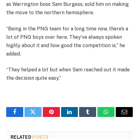
as Warrington boss Sam Burgess, sold him on making
the move to the northern hemisphere.
“Being in the PNG team for a long time now, there’s a
lot of PNG boys over here. They’ve always spoken
highly about it and how good the competition is,” he
added.
“They helped a lot but when Sam reached out it made
the decision quite easy.”
Facebook
Twitter
Pinterest
LinkedIn
Tumblr
WhatsApp
Email
RELATED
POSTS