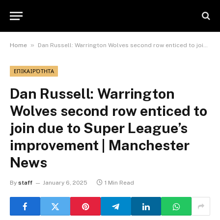
»
Home
Dan Russell: Warrington Wolves second row enticed to join due to Super League’s improvement | Manchester News
ΕΠΙΚΑΙΡΌΤΗΤΑ
Dan Russell: Warrington
Wolves second row enticed to
join due to Super League’s
improvement | Manchester
News
By
staff
January 6, 2025
1 Min Read