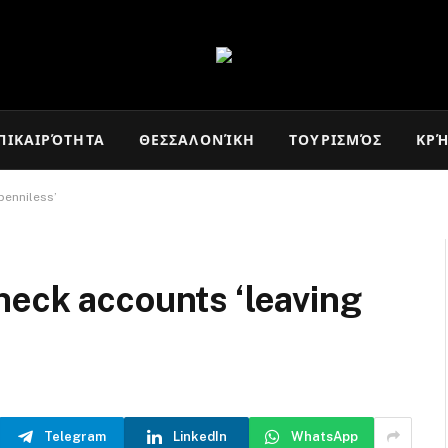
ΠΙΚΑΙΡΌΤΗΤΑ
ΘΕΣΣΑΛΟΝΊΚΗ
ΤΟΥΡΙΣΜΌΣ
ΚΡ
penniless’
heck accounts ‘leaving
Telegram
LinkedIn
WhatsApp