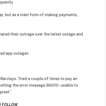
quently
kup, but as a main form of making payments,
hared their outrage over the latest outage and
ced app outages
Barclays.
Tried a couple of times to pay an
 Getting the error message BG010 – unable to
great.”
O FOLLOW