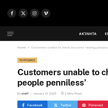
Facebook
X
Instagram
Vimeo
(Twitter)
ΑΚΊΝΗΤΑ
Ε
»
Home
Customers unable to check accounts ‘leaving people 
ΤΟΥΡΙΣΜΌΣ
Customers unable to c
people penniless’
By
staff
January 31, 2025
2 Mins Read
Facebook
Twitter
Pinterest