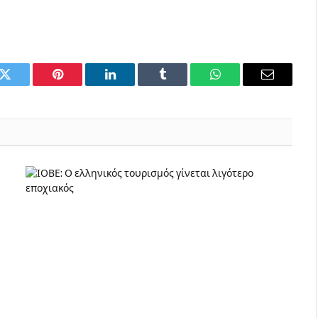
k
Twitter
Pinterest
LinkedIn
Tumblr
WhatsApp
Email