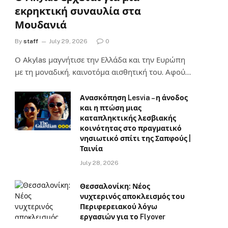
εκρηκτική συναυλία στα
Μουδανιά
By
staff
July 29, 2026
0
Ο Αkylas μαγνήτισε την Ελλάδα και την Ευρώπη
με τη μοναδική, καινοτόμα αισθητική του. Αφού…
Ανασκόπηση Lesvia – η άνοδος
και η πτώση μιας
καταπληκτικής λεσβιακής
κοινότητας στο πραγματικό
νησιωτικό σπίτι της Σαπφούς |
Ταινία
July 28, 2026
Θεσσαλονίκη: Νέος
νυχτερινός αποκλεισμός του
Περιφερειακού λόγω
εργασιών για το Flyover