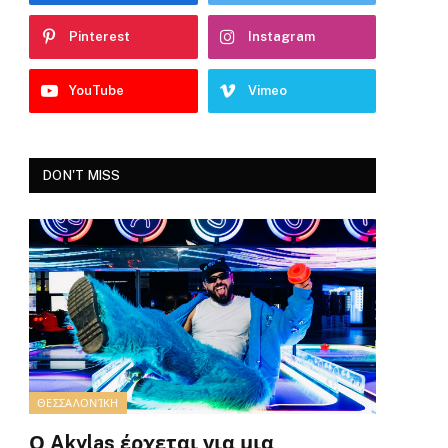
Pinterest
Instagram
YouTube
Vimeo
DON'T MISS
ΘΕΣΣΑΛΟΝΊΚΗ
Ο Akylas έρχεται για μια