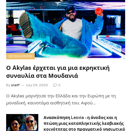
ΘΕΣΣΑΛΟΝΊΚΗ
Ο Akylas έρχεται για μια εκρηκτική
συναυλία στα Μουδανιά
By
staff
July 29, 2026
0
Ο Αkylas μαγνήτισε την Ελλάδα και την Ευρώπη με τη
μοναδική, καινοτόμα αισθητική του. Αφού…
Ανασκόπηση Lesvia – η άνοδος και η
πτώση μιας καταπληκτικής λεσβιακής
κοινότητας στο πραγματικό νησιωτικό