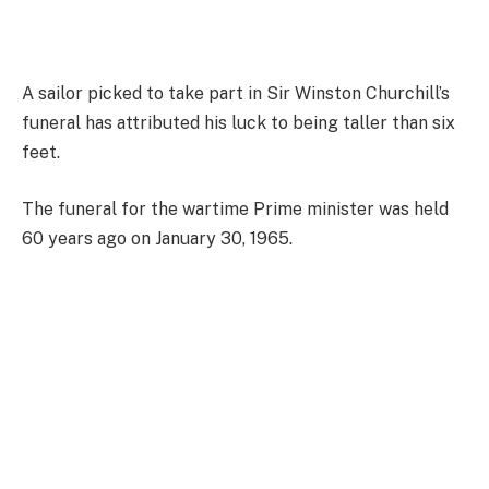
A sailor picked to take part in Sir Winston Churchill’s
funeral has attributed his luck to being taller than six
feet.
The funeral for the wartime Prime minister was held
60 years ago on January 30, 1965.
Serving two terms in office, Churchill led Britain
during the darkest days of the Second World War and
was granted a state funeral, which was rarely given to
non-royalty.
Queen Elizabeth II ordered the goodbye in “scale
befitting his position in history”.