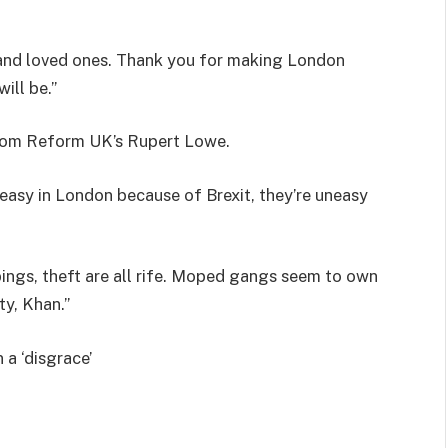
 and loved ones. Thank you for making London
ill be.”
from Reform UK’s Rupert Lowe.
easy in London because of Brexit, they’re uneasy
bings, theft are all rife. Moped gangs seem to own
ty, Khan.”
a ‘disgrace’