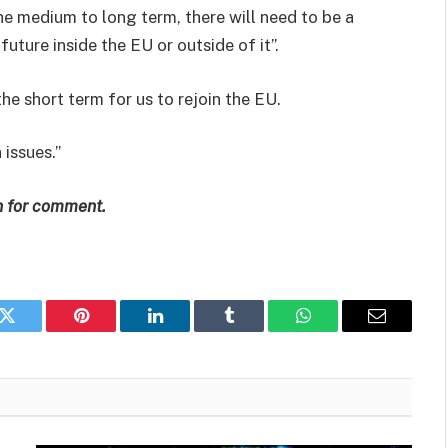
e medium to long term, there will need to be a
uture inside the EU or outside of it”.
the short term for us to rejoin the EU.
 issues.”
 for comment.
k
Twitter
Pinterest
LinkedIn
Tumblr
WhatsApp
Email