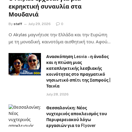
εκρηκτική συναυλία στα
Μουδανιά
By
staff
July 29, 2026
0
Ο Αkylas μαγνήτισε την Ελλάδα και την Ευρώπη
με τη μοναδική, καινοτόμα αισθητική του. Αφού…
Ανασκόπηση Lesvia – η άνοδος
και η πτώση μιας
καταπληκτικής λεσβιακής
κοινότητας στο πραγματικό
νησιωτικό σπίτι της Σαπφούς |
Ταινία
July 28, 2026
Θεσσαλονίκη: Νέος
νυχτερινός αποκλεισμός του
Περιφερειακού λόγω
εργασιών για το Flyover