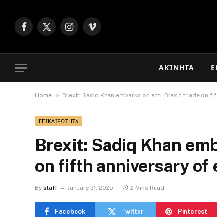
Facebook
X
Instagram
Vimeo
(Twitter)
ΑΚΊΝΗΤΑ
Ε
»
Home
Brexit: Sadiq Khan embarks on anti-Brexit tirade on fi
ΕΠΙΚΑΙΡΌΤΗΤΑ
Brexit: Sadiq Khan emb
on fifth anniversary of
By
staff
January 31, 2025
2 Mins Read
Facebook
Twitter
Pinterest