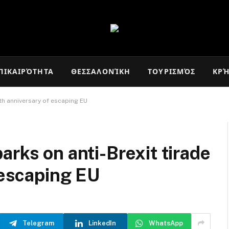
ΠΙΚΑΙΡΌΤΗΤΑ
ΘΕΣΣΑΛΟΝΊΚΗ
ΤΟΥΡΙΣΜΌΣ
ΚΡ
fth anniversary of escaping EU
arks on anti-Brexit tirade
 escaping EU
Telegram
LinkedIn
WhatsApp