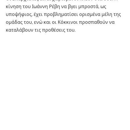
κίνηση του Ιωάννη Ρέβη να βγει μπροστά, ως
υποψήφιος, έχει προβληματίσει ορισμένα μέλη της
ομάδας του, ενώ και οι Κόκκινοι προσπαθούν να
καταλάβουν τις προθέσεις του.
Ο στίβος μάχης φέρνει τις δύο ομάδες αντιμέτωπες.
Αυτή τη φορά διεκδικούν την ασυλία αλλά
ταυτόχρονα και δύο έπαθλα που έχουν ανάγκη.
Στο Συμβούλιο του νησιού, η ηττημένη ομάδα
πρέπει να ψηφίσει για υποψήφιο. Τα κριτήρια με τα
οποία ψηφίζουν προβληματίζουν την αντίπαλη
ομάδα και φέρνουν νέες διαφωνίες.
Δείτε το
τρέιλερ