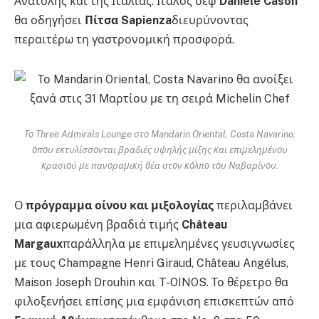
Ανατολής και της Ιταλίας. Ιταλός σεφ
Daniele Cason
θα οδηγήσει
Πίτσα Sapienza
διευρύνοντας
περαιτέρω τη γαστρονομική προσφορά.
Το Three Admirals Lounge στο Mandarin Oriental, Costa Navarino,
όπου εκτυλίσσονται βραδιές υψηλής μίξης και επιμελημένου
κρασιού με πανοραμική θέα στον κόλπο του Ναβαρίνου.
Ο
πρόγραμμα οίνου και μιξολογίας
περιλαμβάνει
μια αφιερωμένη βραδιά τιμής
Château
Margaux
παράλληλα με επιμελημένες γευσιγνωσίες
με τους Champagne Henri Giraud, Château Angélus,
Maison Joseph Drouhin και T-OINOS. Το θέρετρο θα
φιλοξενήσει επίσης μια εμφάνιση επισκεπτών από