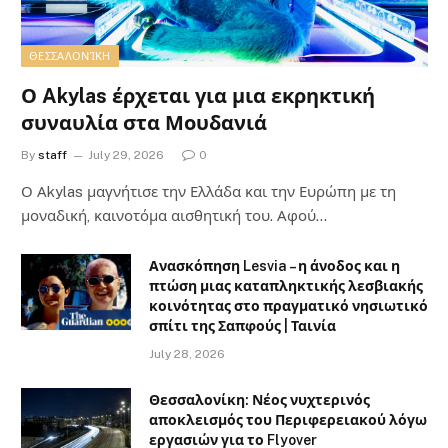
ΘΕΣΣΑΛΟΝΊΚΗ
Ο Akylas έρχεται για μια εκρηκτική
συναυλία στα Μουδανιά
By
staff
July 29, 2026
0
Ο Αkylas μαγνήτισε την Ελλάδα και την Ευρώπη με τη
μοναδική, καινοτόμα αισθητική του. Αφού…
Ανασκόπηση Lesvia – η άνοδος και η
πτώση μιας καταπληκτικής λεσβιακής
κοινότητας στο πραγματικό νησιωτικό
σπίτι της Σαπφούς | Ταινία
July 28, 2026
Θεσσαλονίκη: Νέος νυχτερινός
αποκλεισμός του Περιφερειακού λόγω
εργασιών για το Flyover