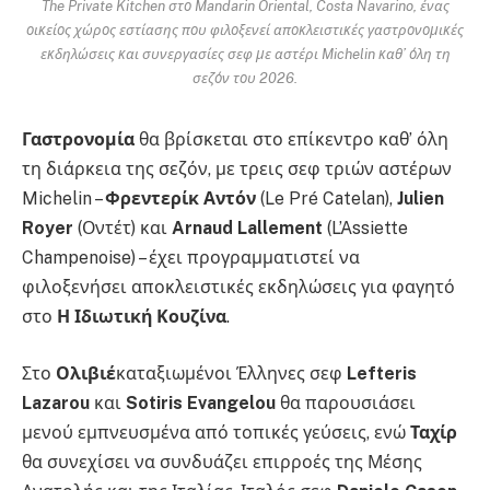
The Private Kitchen στο Mandarin Oriental, Costa Navarino, ένας
οικείος χώρος εστίασης που φιλοξενεί αποκλειστικές γαστρονομικές
εκδηλώσεις και συνεργασίες σεφ με αστέρι Michelin καθ’ όλη τη
σεζόν του 2026.
Γαστρονομία
θα βρίσκεται στο επίκεντρο καθ’ όλη
τη διάρκεια της σεζόν, με τρεις σεφ τριών αστέρων
Michelin –
Φρεντερίκ Αντόν
(Le Pré Catelan),
Julien
Royer
(Οντέτ) και
Arnaud Lallement
(L’Assiette
Champenoise) – έχει προγραμματιστεί να
φιλοξενήσει αποκλειστικές εκδηλώσεις για φαγητό
στο
Η Ιδιωτική Κουζίνα
.
Στο
Ολιβιέ
καταξιωμένοι Έλληνες σεφ
Lefteris
Lazarou
και
Sotiris Evangelou
θα παρουσιάσει
μενού εμπνευσμένα από τοπικές γεύσεις, ενώ
Ταχίρ
θα συνεχίσει να συνδυάζει επιρροές της Μέσης