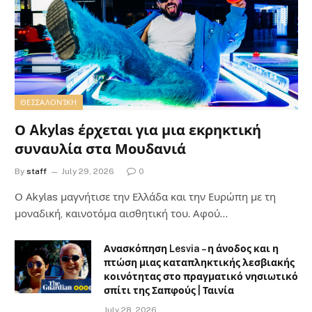
ΘΕΣΣΑΛΟΝΊΚΗ
Ο Akylas έρχεται για μια εκρηκτική
συναυλία στα Μουδανιά
By
staff
July 29, 2026
0
Ο Αkylas μαγνήτισε την Ελλάδα και την Ευρώπη με τη
μοναδική, καινοτόμα αισθητική του. Αφού…
Ανασκόπηση Lesvia – η άνοδος και η
πτώση μιας καταπληκτικής λεσβιακής
κοινότητας στο πραγματικό νησιωτικό
σπίτι της Σαπφούς | Ταινία
July 28, 2026