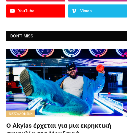
YouTube
Vimeo
DON'T MISS
ΘΕΣΣΑΛΟΝΊΚΗ
Ο Akylas έρχεται για μια εκρηκτική