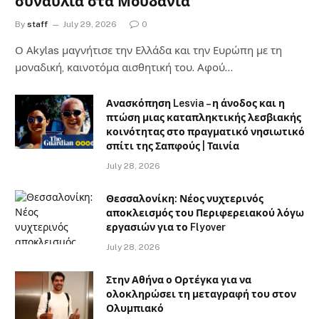
συναυλία στα Μουδανιά
By
staff
July 29, 2026
0
Ο Αkylas μαγνήτισε την Ελλάδα και την Ευρώπη με τη
μοναδική, καινοτόμα αισθητική του. Αφού…
Ανασκόπηση Lesvia – η άνοδος και η
πτώση μιας καταπληκτικής λεσβιακής
κοινότητας στο πραγματικό νησιωτικό
σπίτι της Σαπφούς | Ταινία
July 28, 2026
Θεσσαλονίκη: Νέος νυχτερινός
αποκλεισμός του Περιφερειακού λόγω
εργασιών για το Flyover
July 28, 2026
Στην Αθήνα ο Ορτέγκα για να
ολοκληρώσει τη μεταγραφή του στον
Ολυμπιακό