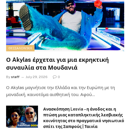
ΘΕΣΣΑΛΟΝΊΚΗ
Ο Akylas έρχεται για μια εκρηκτική
συναυλία στα Μουδανιά
By
staff
July 29, 2026
0
Ο Αkylas μαγνήτισε την Ελλάδα και την Ευρώπη με τη
μοναδική, καινοτόμα αισθητική του. Αφού…
Ανασκόπηση Lesvia – η άνοδος και η
πτώση μιας καταπληκτικής λεσβιακής
κοινότητας στο πραγματικό νησιωτικό
σπίτι της Σαπφούς | Ταινία