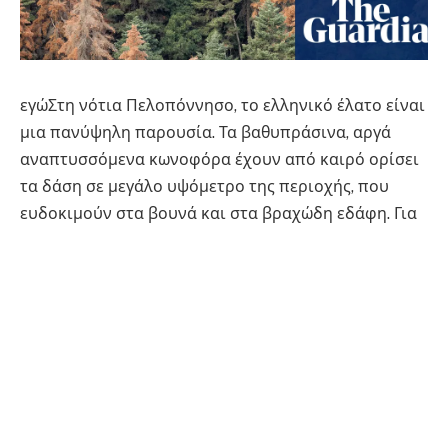
εγώ
Στη νότια Πελοπόννησο, το ελληνικό έλατο είναι
μια πανύψηλη παρουσία. Τα βαθυπράσινα, αργά
αναπτυσσόμενα κωνοφόρα έχουν από καιρό ορίσει
τα δάση σε μεγάλο υψόμετρο της περιοχής, που
ευδοκιμούν στα βουνά και στα βραχώδη εδάφη. Για
γενιές ήταν ένα από τα πιο ανθεκτικά είδη της
χώρας, ασυνήθιστα ικανά να αντέξουν την ξηρασία,
τα έντομα και τις πυρκαγιές που σαρώνουν
περιοδικά τα μεσογειακά οικοσυστήματα. Αυτά τα
ελληνικά δάση ζουν με τη φωτιά από όσο θυμάται
κανείς.
Έτσι, όταν ο Δημήτριος Αβτζής, ανώτερος ερευνητής