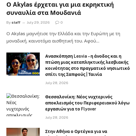
Ο Akylas έρχεται για μια εκρηκτική
συναυλία στα Μουδανιά
By
staff
July 29, 2026
0
Ο Αkylas μαγνήτισε την Ελλάδα και την Ευρώπη με τη
μοναδική, καινοτόμα αισθητική του. Αφού…
Ανασκόπηση Lesvia – η άνοδος και η
πτώση μιας καταπληκτικής λεσβιακής
κοινότητας στο πραγματικό νησιωτικό
σπίτι της Σαπφούς | Ταινία
July 28, 2026
Θεσσαλονίκη: Νέος νυχτερινός
αποκλεισμός του Περιφερειακού λόγω
εργασιών για το Flyover
July 28, 2026
Στην Αθήνα ο Ορτέγκα για να