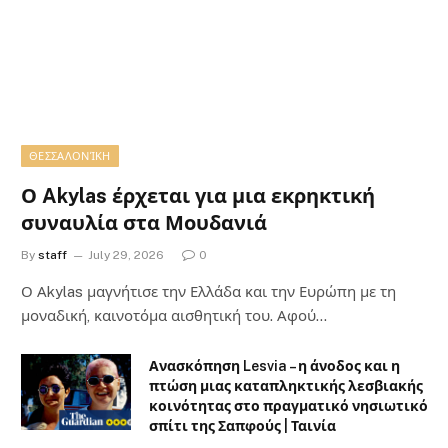
ΘΕΣΣΑΛΟΝΊΚΗ
Ο Akylas έρχεται για μια εκρηκτική
συναυλία στα Μουδανιά
By
staff
July 29, 2026
0
Ο Αkylas μαγνήτισε την Ελλάδα και την Ευρώπη με τη
μοναδική, καινοτόμα αισθητική του. Αφού…
Ανασκόπηση Lesvia – η άνοδος και η
πτώση μιας καταπληκτικής λεσβιακής
κοινότητας στο πραγματικό νησιωτικό
σπίτι της Σαπφούς | Ταινία